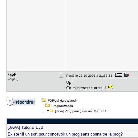
*syl*
Posté le 26-10-2001 à 21:36:23
--&gt; []
Up !
Ca m'interesse aussi !
FORUM HardWare.fr
Programmation
[Java] Prog pour gérer un Chat IRC
[JAVA] Tutorial EJB
Existe t'il un soft pour concevoir un prog sans connaître la prog?