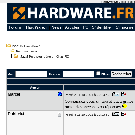
HardWare.fr utilise des c
Forum
|
HardWare.fr
|
News
|
Articles
|
PC
|
S'identifier
|
S'inscrire
FORUM HardWare.fr
Programmation
[Java] Prog pour gérer un Chat IRC
Mot :
Pseudo :
Filtrer
Auteur
Marcel
Posté le 11-10-2001 à 20:13:50
Connaissez-vous un applet Java gratos 
merci d'avance de vos réponses
Publicité
Posté le 11-10-2001 à 20:13:50