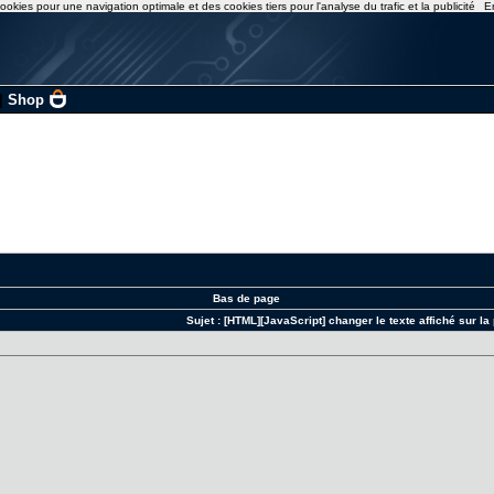
ookies pour une navigation optimale et des cookies tiers pour l'analyse du trafic et la publicité
E
|
Shop
Bas de page
Sujet :
[HTML][JavaScript] changer le texte affiché sur la