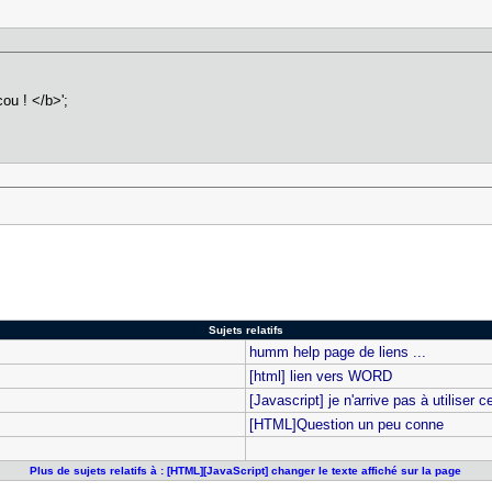
u ! </b>';
Sujets relatifs
humm help page de liens ...
[html] lien vers WORD
[Javascript] je n'arrive pas à utiliser
[HTML]Question un peu conne
Plus de sujets relatifs à : [HTML][JavaScript] changer le texte affiché sur la page