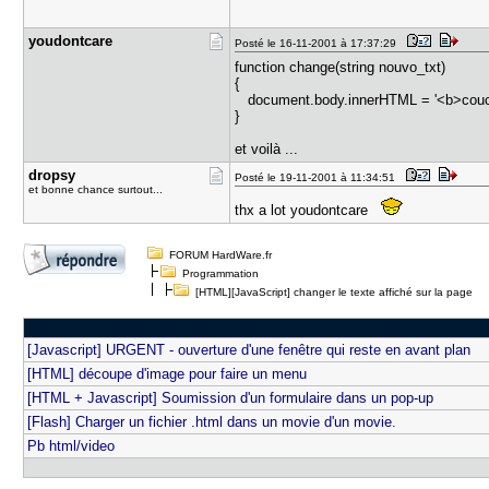
youdontcar​e
Posté le 16-11-2001 à 17:37:29
function change(string nouvo_txt)
{
document.body.innerHTML = '<b>couco
}
et voilà ...
dropsy
Posté le 19-11-2001 à 11:34:51
et bonne chance surtout...
thx a lot youdontcare
FORUM HardWare.fr
Programmation
[HTML][JavaScript] changer le texte affiché sur la page
[Javascript] URGENT - ouverture d'une fenêtre qui reste en avant plan
[HTML] découpe d'image pour faire un menu
[HTML + Javascript] Soumission d'un formulaire dans un pop-up
[Flash] Charger un fichier .html dans un movie d'un movie.
Pb html/video