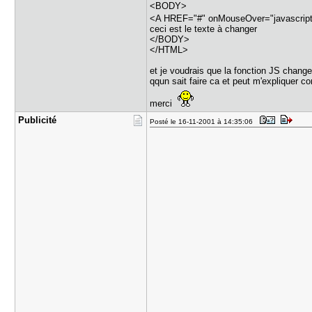
<BODY>
<A HREF="#" onMouseOver="javascript:
ceci est le texte à changer
</BODY>
</HTML>
et je voudrais que la fonction JS change
qqun sait faire ca et peut m'expliquer c
merci
Publicité
Posté le 16-11-2001 à 14:35:06