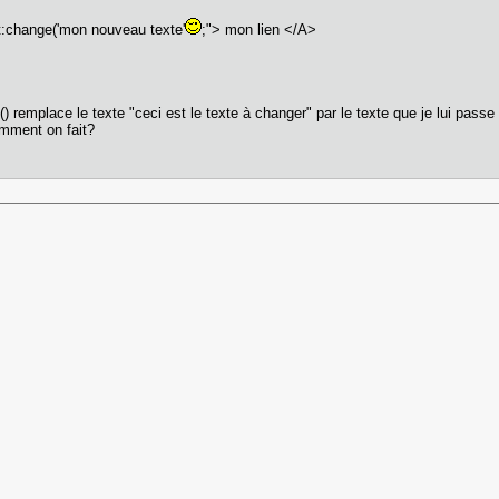
change('mon nouveau texte'
;"> mon lien </A>
() remplace le texte "ceci est le texte à changer" par le texte que je lui pass
omment on fait?