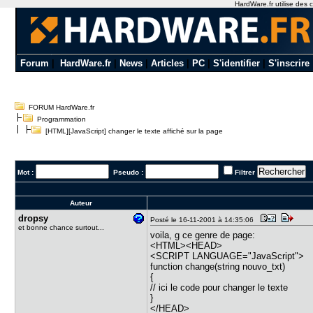
HardWare.fr utilise des c
Forum
|
HardWare.fr
|
News
|
Articles
|
PC
|
S'identifier
|
S'inscrire
FORUM HardWare.fr
Programmation
[HTML][JavaScript] changer le texte affiché sur la page
Mot :
Pseudo :
Filtrer
Auteur
dropsy
Posté le 16-11-2001 à 14:35:06
et bonne chance surtout...
voila, g ce genre de page:
<HTML><HEAD>
<SCRIPT LANGUAGE="JavaScript">
function change(string nouvo_txt)
{
// ici le code pour changer le texte
}
</HEAD>