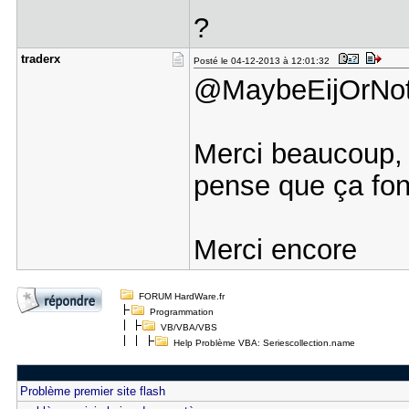
?
traderx
Posté le 04-12-2013 à 12:01:32
@MaybeEijOrNo
Merci beaucoup, 
pense que ça fon
Merci encore
FORUM HardWare.fr
Programmation
VB/VBA/VBS
Help Problème VBA: Seriescollection.name
Problème premier site flash