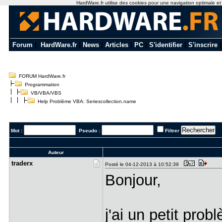
HardWare.fr utilise des cookies pour une navigation optimale et de
Forum
|
HardWare.fr
|
News
|
Articles
|
PC
|
S'identifier
|
S'inscrire
FORUM HardWare.fr
Programmation
VB/VBA/VBS
Help Problème VBA: Seriescollection.name
Mot :
Pseudo :
Filtrer
Auteur
traderx
Posté le 04-12-2013 à 10:52:39
Bonjour,
j'ai un petit pro