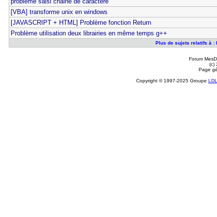
problème saisi chaine de caractère
[VBA] transforme unix en windows
[JAVASCRIPT + HTML] Problème fonction Return
Problème utilisation deux librairies en même temps g++
Plus de sujets relatifs à
Forum MesDi
(c)
Page gé
Copyright © 1997-2025 Groupe
LD