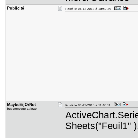
Publicité
Posté le 04-12-2013 à 10:52:39
MaybeEijOr​Not
Posté le 04-12-2013 à 11:40:11
but someone at least
ActiveChart.Seri
Sheets("Feuil1" )