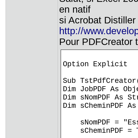
en natif
si Acrobat Distiller
http://www.developp
Pour PDFCreator t
Option Explicit
Sub TstPdfCreator
Dim JobPDF As Obj
Dim sNomPDF As St
Dim sCheminPDF As
sNomPDF = "Ess
sCheminPDF = Th