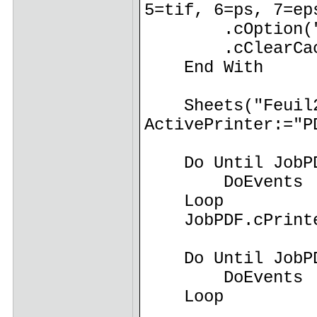
5=tif, 6=ps, 7=ep
.cOption("Aut
.cClearCac
End With
Sheets("Feuil2"
ActivePrinter:="P
Do Until JobPDF
DoEvents
Loop
JobPDF.cPrinter
Do Until JobPDF
DoEvents
Loop