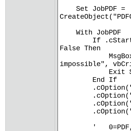
Set JobPDF =
CreateObject("PDF
With JobPDF
If .cStart("/N
False Then
MsgBox "Initi
impossible", vbCr
Exit S
End If
.cOption("Use
.cOption("UseA
.cOption("Auto
.cOption("Auto
' 0=PDF, 1=Pn