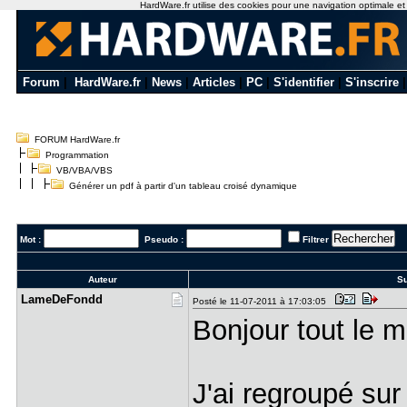
HardWare.fr utilise des cookies pour une navigation optimale et de
Forum
|
HardWare.fr
|
News
|
Articles
|
PC
|
S'identifier
|
S'inscrire
FORUM HardWare.fr
Programmation
VB/VBA/VBS
Générer un pdf à partir d'un tableau croisé dynamique
Mot :
Pseudo :
Filtrer
Auteur
Su
LameDeFond​d
Posté le 11-07-2011 à 17:03:05
Bonjour tout le 
J'ai regroupé su