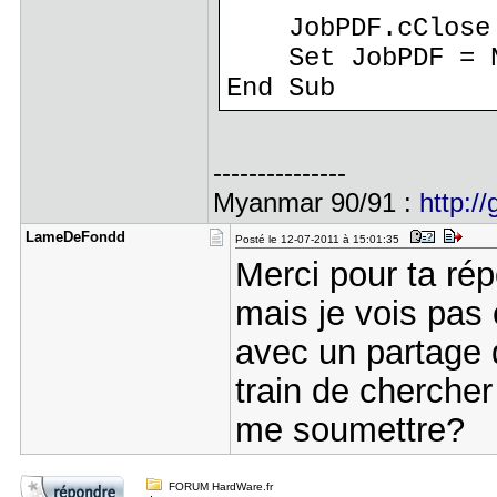
JobPDF.cClose
Set JobPDF = N
End Sub
---------------
Myanmar 90/91 :
http://
LameDeFond​d
Posté le 12-07-2011 à 15:01:35
Merci pour ta rép
mais je vois pas
avec un partage 
train de chercher
me soumettre?
FORUM HardWare.fr