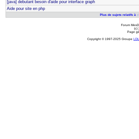
[java] debutant besoin d'aide pour interface graph
Aide pour site en php
Plus de sujets relatifs à
Forum MesDi
(c)
Page gé
Copyright © 1997-2025 Groupe
LD