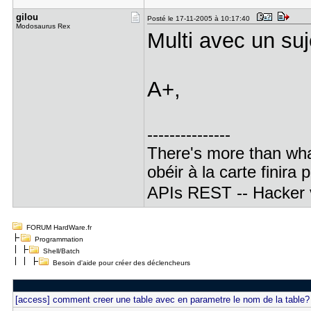
gilou
Posté le 17-11-2005 à 10:17:40
Modosaurus Rex
Multi avec un suj
A+,
---------------
There's more than what
obéir à la carte finira 
APIs REST -- Hacker v
FORUM HardWare.fr
Programmation
Shell/Batch
Besoin d'aide pour créer des déclencheurs
[access] comment creer une table avec en parametre le nom de la table?