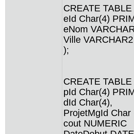
CREATE TABLE
eId Char(4) PR
eNom VARCHAR2
Ville VARCHAR2 
);
CREATE TABLE 
pId Char(4) PR
dId Char(4),
ProjetMgId Char 
cout NUMERIC
DateDebut DATE