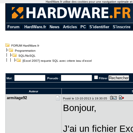
HardWare.fr utilise des cookies pour une navigation optimale et de
Forum
|
HardWare.fr
|
News
|
Articles
|
PC
|
S'identifier
|
S'inscrire
FORUM HardWare.fr
Programmation
SQL/NoSQL
[Excel 2007] requete SQL avec critere issu d'excel
Mot :
Pseudo :
Filtrer
Auteur
S
armitage92
Posté le 13-10-2013 à 19:30:05
Bonjour,
J'ai un fichier E