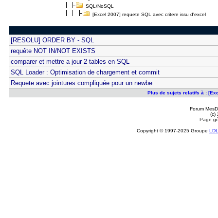
SQL/NoSQL
[Excel 2007] requete SQL avec critere issu d'excel
[RESOLU] ORDER BY - SQL
requête NOT IN/NOT EXISTS
comparer et mettre a jour 2 tables en SQL
SQL Loader : Optimisation de chargement et commit
Requete avec jointures compliquée pour un newbe
Plus de sujets relatifs à : [E
Forum MesDi
(c)
Page gé
Copyright © 1997-2025 Groupe
LD