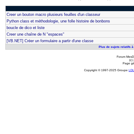
Creer un bouton macro plusieurs feuilles d'un classeur
Python class et méthodologie, une folle histoire de bonbons
boucle de dico et liste
Creer une chaîne de N "espaces"
[VB.NET] Créer un formulaire a partir d'une classe
Plus de sujets relatifs à
Forum MesDi
(c)
Page gé
Copyright © 1997-2025 Groupe
LD