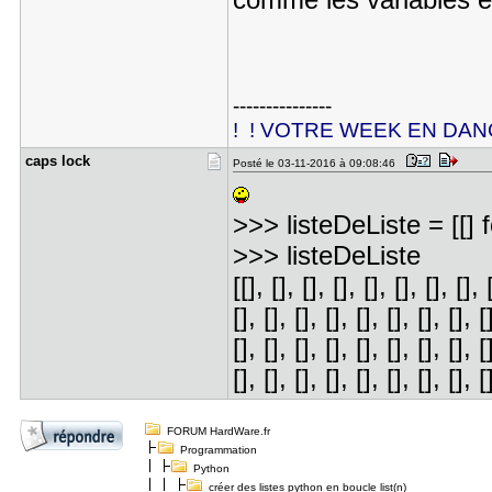
---------------
! ! VOTRE WEEK EN DANGE
caps lock
Posté le 03-11-2016 à 09:08:46
>>> listeDeListe = [[] 
>>> listeDeListe
[[], [], [], [], [], [], [], [], 
[], [], [], [], [], [], [], [], [
[], [], [], [], [], [], [], [], [
[], [], [], [], [], [], [], [], [
FORUM HardWare.fr
Programmation
Python
créer des listes python en boucle list(n)