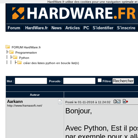
HardWare.fr utilise des cookies pour une navigation optimale et de
Forum
|
HardWare.fr
|
News
|
Articles
|
PC
|
S'identifier
|
S'inscrire
FORUM HardWare.fr
Programmation
Python
créer des listes python en boucle list(n)
Mot :
Pseudo :
Filtrer
Auteur
Aarkann
Posté le 01-11-2016 à 11:24:02
http://www.framasoft.net/
Bonjour,
Avec Python, Est il po
par exemple pour x all