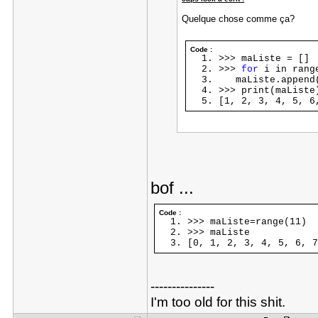
Quelque chose comme ça?
Code :
>>> maListe = []
>>>
for
i in rang
maListe.append
>>> print(maListe
[1, 2, 3, 4, 5, 6
bof ...
Code :
>>> maListe=range(11)
>>> maListe
[0, 1, 2, 3, 4, 5, 6, 7
---------------
I'm too old for this shit.