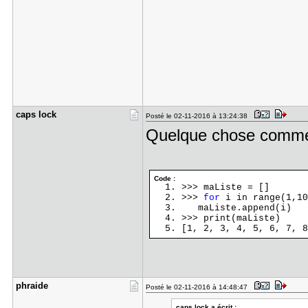
caps lock
Posté le 02-11-2016 à 13:24:38
Quelque chose comm
Code :
>>> maListe = []
>>>
for
i in range(1,10
maListe.append(i)
>>> print(maListe)
[1, 2, 3, 4, 5, 6, 7, 8
phraide
Posté le 02-11-2016 à 14:48:47
caps lock a écrit :