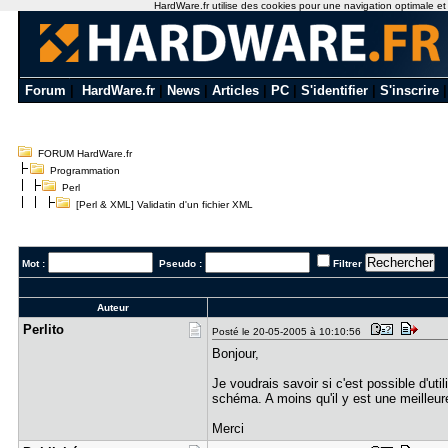
HardWare.fr utilise des cookies pour une navigation optimale et de
Forum
|
HardWare.fr
|
News
|
Articles
|
PC
|
S'identifier
|
S'inscrire
FORUM HardWare.fr
Programmation
Perl
[Perl & XML] Validatin d'un fichier XML
Mot :
Pseudo :
Filtrer
Auteur
Perlito
Posté le 20-05-2005 à 10:10:56
Bonjour,
Je voudrais savoir si c'est possible d'uti
schéma. A moins qu'il y est une meilleur
Merci