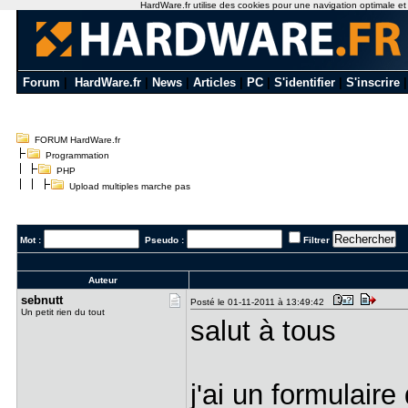
HardWare.fr utilise des cookies pour une navigation optimale et de
Forum
|
HardWare.fr
|
News
|
Articles
|
PC
|
S'identifier
|
S'inscrire
FORUM HardWare.fr
Programmation
PHP
Upload multiples marche pas
Mot :
Pseudo :
Filtrer
Auteur
sebnutt
Posté le 01-11-2011 à 13:49:42
Un petit rien du tout
salut à tous
j'ai un formulaire