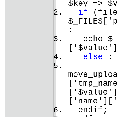
$key => $
if
(file
$_FILES['
:
echo $_F
['$value'
else
move_uplo
['tmp_nam
['$value'
['name'][
endif;