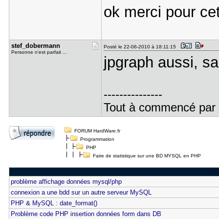
ok merci pour ce
stef_dober​mann
Posté le 22-06-2010 à 18:11:15
Personne n'est parfait ...
jpgraph aussi, sa
---------------
Tout à commencé par u
FORUM HardWare.fr
Programmation
PHP
Faire de statistique sur une BD MYSQL en PHP
problème affichage données mysql/php
connexion a une bdd sur un autre serveur MySQL
PHP & MySQL : date_format()
Problème code PHP insertion données form dans DB