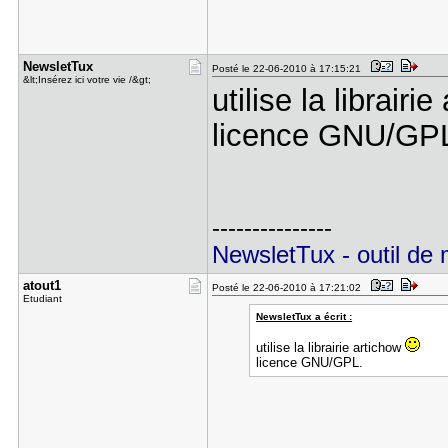
NewsletTux
Posté le 22-06-2010 à 17:15:21
&lt;Insérez ici votre vie /&gt;
utilise la librairi
licence GNU/GP
---------------
NewsletTux - outil de
atout1
Posté le 22-06-2010 à 17:21:02
Etudiant
NewsletTux a écrit :
utilise la librairie artichow
licence GNU/GPL.