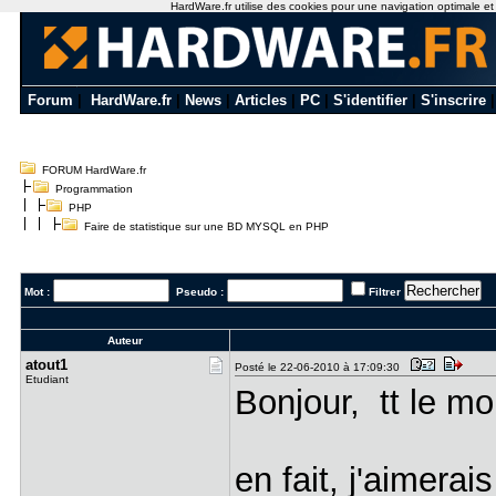
HardWare.fr utilise des cookies pour une navigation optimale et de
Forum
|
HardWare.fr
|
News
|
Articles
|
PC
|
S'identifier
|
S'inscrire
FORUM HardWare.fr
Programmation
PHP
Faire de statistique sur une BD MYSQL en PHP
Mot :
Pseudo :
Filtrer
Auteur
atout1
Posté le 22-06-2010 à 17:09:30
Etudiant
Bonjour, tt le m
en fait, j'aimerai