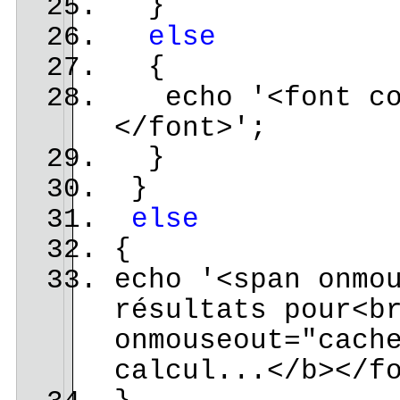
}
else
{
echo '<font col
</font>';
}
}
else
{
echo '<span onmo
résultats pour<b
onmouseout="cach
calcul...</b></f