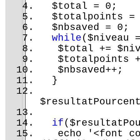
$total = 0;
$totalpoints = 
$nbsaved = 0;
while
($niveau 
$total += $nive
$totalpoints +=
$nbsaved++;
}
$resultatPourcen
if
($resultatPo
echo '<font col