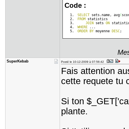
Code :
SELECT
 sets.name, avg
(
sco
FROM
 statistics 
JOIN
 sets 
ON
 statisti
WHERE
 ...
ORDER
BY
 moyenne 
DESC
;
Mes
SuperKebab
Posté le 10-12-2009 à 07:56:42
Fais attention au
cette requete tu c
Si ton $_GET['cat
plante.