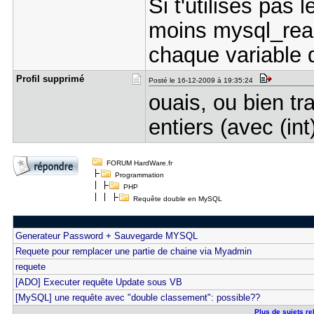
Si t'utilises pas 
moins mysql_real
chaque variable q
Profil sup​primé
Posté le 16-12-2009 à 19:35:24
ouais, ou bien tr
entiers (avec (int
FORUM HardWare.fr
Programmation
PHP
Requête double en MySQL
Generateur Password + Sauvegarde MYSQL
Requete pour remplacer une partie de chaine via Myadmin
requete
[ADO] Executer requête Update sous VB
[MySQL] une requête avec "double classement": possible??
Plus de sujets re