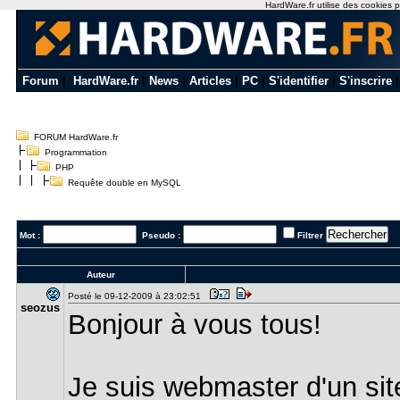
HardWare.fr utilise des cookies p
Forum
|
HardWare.fr
|
News
|
Articles
|
PC
|
S'identifier
|
S'inscrire
FORUM HardWare.fr
Programmation
PHP
Requête double en MySQL
Mot :
Pseudo :
Filtrer
Auteur
Posté le 09-12-2009 à 23:02:51
seozus
Bonjour à vous tous!
Je suis webmaster d'un site 