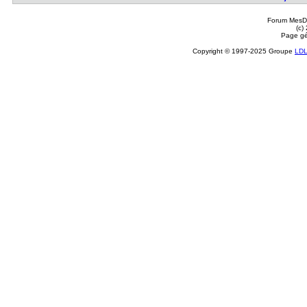
Forum MesDi
(c)
Page gé
Copyright © 1997-2025 Groupe
LD