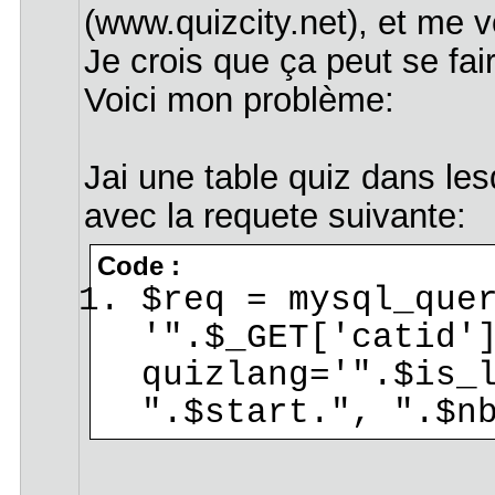
(www.quizcity.net), et me 
Je crois que ça peut se fai
Voici mon problème:
Jai une table quiz dans lesq
avec la requete suivante:
Code :
$req = mysql_que
'".$_GET['catid'
quizlang='".$is_
".$start.", ".$n