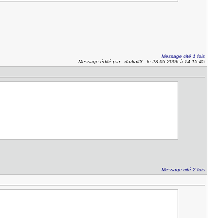
Message cité 1 fois
Message édité par _darkalt3_ le 23-05-2006 à 14:15:45
Message cité 2 fois