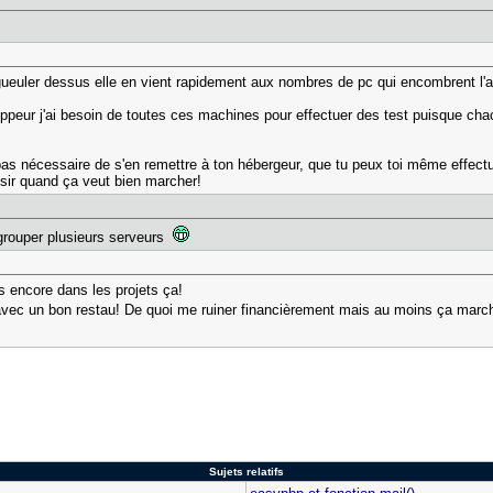
ler dessus elle en vient rapidement aux nombres de pc qui encombrent l'appa
eloppeur j'ai besoin de toutes ces machines pour effectuer des test puisque cha
st pas nécessaire de s'en remettre à ton hébergeur, que tu peux toi même effectu
aisir quand ça veut bien marcher!
egrouper plusieurs serveurs
 encore dans les projets ça!
er avec un bon restau! De quoi me ruiner financièrement mais au moins ça mar
Sujets relatifs