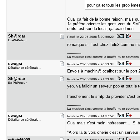
pour ça et tous les problème
Ouai ça fait de la bonne raison, mais q
Je préfére orienter les gens vers du SMT
qu'ils test sur du local, ça craind rien.
Sh@rdar
Posté le 23-05-2006 à 20:50:20
Ex-PhPéteur
remarque si il est chez Tele2 comme mo
---------------
La musique c'est comme la bouffe, tu te souviens 
dwogsi
Posté le 23-05-2006 à 20:53:34
Défaillance cérébrale...
Envois à machin@localhost sur le port 2
Sh@rdar
Posté le 23-05-2006 à 21:23:08
Ex-PhPéteur
yep, va falloir un serveur pop et tout le 
franchement le smtp du provider c'est t
---------------
La musique c'est comme la bouffe, tu te souviens 
dwogsi
Posté le 24-05-2006 à 14:37:52
Défaillance cérébrale...
Ouai mais c'est moin intéressant.... Si
"Alors là tu vois chérie c'est un serveu
mitch46000