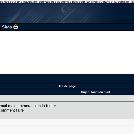
ookies pour une navigation optimale et des cookies tiers pour l'analyse du trafic et la publicité
E
|
Shop
Bas de page
Sujet :
fonction mail
n mail mais j aimerai bien la tester
ui comment faire