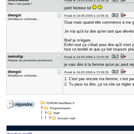
Posté le 24-05-2006 à 14:39:39
Allez c'est partie !
petit feinteur lol
dwogsi
Posté le 24-05-2006 à 14:56:31
Défaillance cérébrale...
Ouai mais quand elle commence à me gueu
Je n'ai qu'à lui dire qu'en tant que dév
Bref je m'égare...
Enfin tout ça c'était pour dire qu'il n'e
tout ce bordel et que ça fait toujours pl
nemohp
Posté le 24-05-2006 à 15:03:36
Adepte du provisoire permanent
je vais dire à ta femme qu'un pc peut r
dwogsi
Posté le 24-05-2006 à 15:06:50
Défaillance cérébrale...
1. C'est pas encore ma femme, c'est pas
2. Tu peux lui dire, ça va vite se régl
FORUM HardWare.fr
Programmation
PHP
fonction mail