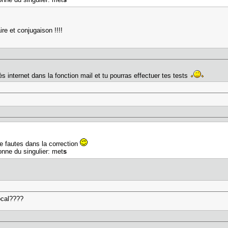
re et conjugaison !!!!
ès internet dans la fonction mail et tu pourras effectuer tes tests
de fautes dans la correction
onne du singulier: met
s
ocal????