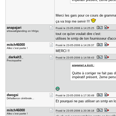
Merci les gars pour ce cours de grammai
ça va trop me servir !!!
anapajari
Posté le 23-05-2006 à 14:25:25
s/travail/glanding on hfr/gs;
tout ce qu'on voulait dire c'est:
utilises le smtp de ton fournisseur d'acc
mitch46000
Posté le 23-05-2006 à 14:26:37
Allez c'est partie !
MERCI !!
_darkalt3_
Posté le 23-05-2006 à 14:58:43
Proctopathe
anapajari a écrit :
Quitte à corriger ne fait pas 
impératif présent, 2eme pers
dwogsi
Posté le 23-05-2006 à 17:30:49
Défaillance cérébrale...
Et pourquoi ne pas utiliser un smtp en l
mitch46000
Posté le 23-05-2006 à 20:36:18
Allez c'est partie !