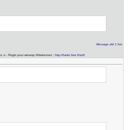
Message cité 1 fois
utes :o - Plugin pour winamp ©Harkonnen :
http://harko.free.fr/soft