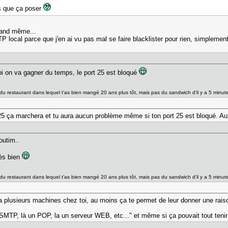
s que ça poser
uand même...
P local parce que j'en ai vu pas mal se faire blacklister pour rien, simplemen
i on va gagner du temps, le port 25 est bloqué
du restaurant dans lequel t'as bien mangé 20 ans plus tôt, mais pas du sandwich d'il y a 5 min
5 ça marchera et tu aura aucun problème même si ton port 25 est bloqué. Aut
toutim..
rès bien
du restaurant dans lequel t'as bien mangé 20 ans plus tôt, mais pas du sandwich d'il y a 5 min
 ta plusieurs machines chez toi, au moins ça te permet de leur donner une rai
r SMTP, là un POP, la un serveur WEB, etc..." et même si ça pouvait tout teni