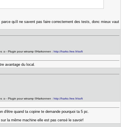
t parce qu'il ne savent pas faire correctement des tests, donc mieux vaut
utes :o - Plugin pour winamp ©Harkonnen :
http://harko.free.fr/soft
re avantage du local.
utes :o - Plugin pour winamp ©Harkonnen :
http://harko.free.fr/soft
son d'être quand ta copine te demande pourquoi ta 5 pc.
r sur la même machine elle est pas censé le savoir!