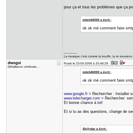
pour ça et tous les problèmes que ça p
mitch46000 a écrit :
ok ok mé comment faire smtp
---------------
La musique c'est comme la bouffe, tu te souviens 
dwogsi
Posté le 23-05-2006 à 20:48:29
Défaillance cérébrale...
mitch46000 a écrit :
ok ok mé comment faire smtp
www.google.fr
> Rechercher : Installer
www.telecharger.com
> Rechercher: se
Et bonne chance à toi!
Et si tu as des questions, change de sec
Sh@rdar a écrit :