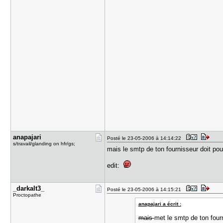
anapajari
Posté le 23-05-2006 à 14:14:22
s/travail/glanding on hfr/gs;
mais le smtp de ton fournisseur doit pouv
edit:
_darkalt3_
Posté le 23-05-2006 à 14:15:21
Proctopathe
anapajari a écrit :
mais
met le smtp de ton four