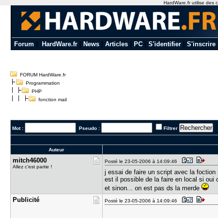
HardWare.fr utilise des c
Forum
|
HardWare.fr
|
News
|
Articles
|
PC
|
S'identifier
|
S'inscrire
FORUM HardWare.fr
Programmation
PHP
fonction mail
Mot :
Pseudo :
Filtrer
Auteur
mitch46000
Posté le 23-05-2006 à 14:09:46
Allez c'est partie !
j essai de faire un script avec la foctio
est il possible de la faire en local si o
et sinon... on est pas ds la merde
Publicité
Posté le 23-05-2006 à 14:09:46