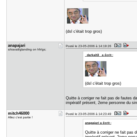
(dsl c'était trop gros)
anapajari
Posté le 23-05-2006 à 14:19:26
s/travail/glanding on hfr/gs;
_darkalt3_ a écrit :
(dsl c'était trop gros)
Quitte à corriger ne fait pas de fautes d
impératif présent, 2eme personne du sin
mitch46000
Posté le 23-05-2006 à 14:23:49
Allez c'est partie !
anapajari a écrit :
Quitte à corriger ne fait pas 
impératif présent, 2eme pers