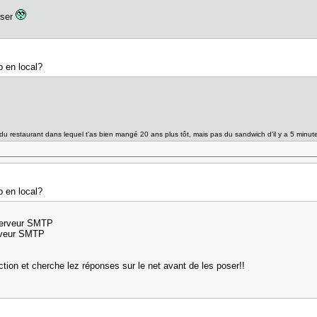
oser
 en local?
du restaurant dans lequel t'as bien mangé 20 ans plus tôt, mais pas du sandwich d'il y a 5 min
 en local?
 serveur SMTP
rveur SMTP
tion et cherche lez réponses sur le net avant de les poser!!