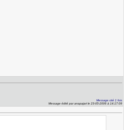
Message cité 1 fois
Message édité par anapajari le 23-05-2006 à 14:17:09