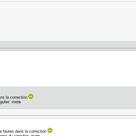
ans la correction
gulier: met
s
de fautes dans la correction
onne du singulier: met
s