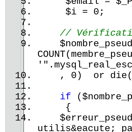
$email = $_POS
$i = 0;
// Vérificat
$nombre_pseudo 
COUNT(membre_pse
'".mysql_real_es
, 0) or die(my
if
($nombre_p
{
$erreur_pseudo1
utilis&eacute; p