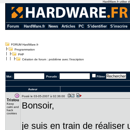
HardWare.fr utilise d
Forum
|
HardWare.fr
|
News
|
Articles
|
PC
|
S'identifier
|
S'inscrire
FORUM HardWare.fr
Programmation
PHP
Création de forum : problème avec l'inscription
Mot :
Pseudo :
Filtrer
Auteur
Posté le 03-05-2007 à 02:36:00
Tristou
Bonsoir,
Keep
calm and
hack
cookies
je suis en train de réaliser