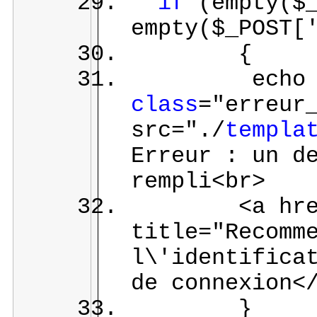
if
(empty($_
empty($_POST[
{
echo '<
class
="erreur
src="./
templa
Erreur : un d
rempli<br>
<a href="c
title="Recomm
l\'identifica
de connexion<
}