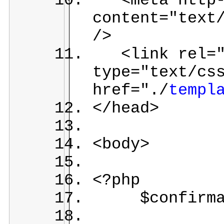
<meta http-e
content="text
/>
<link rel="s
type="text/cs
href="./
templ
</head>
<body>
<?php
$confirmati