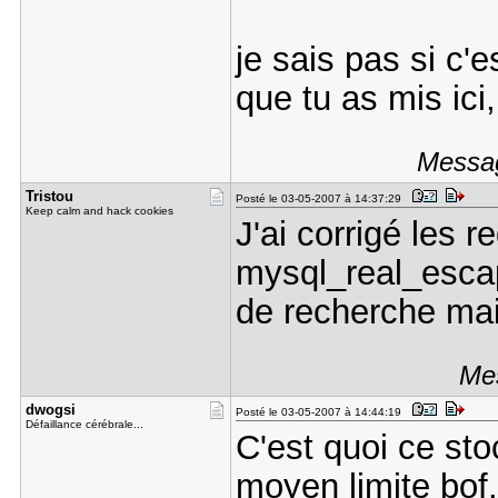
je sais pas si c'
que tu as mis ici,
Messag
Tristou
Posté le 03-05-2007 à 14:37:29
Keep calm and hack cookies
J'ai corrigé les r
mysql_real_escap
de recherche mai
Mes
dwogsi
Posté le 03-05-2007 à 14:44:19
Défaillance cérébrale...
C'est quoi ce st
moyen limite bof.