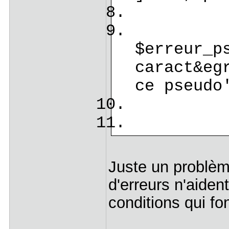
$erreur_p
caract&eg
ce pseudo
$i
Juste un problè
d'erreurs n'aident
conditions qui fon