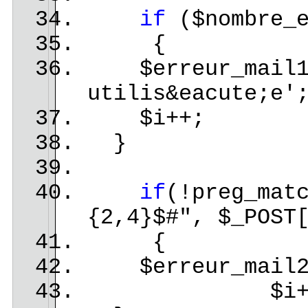
if
($nombre_e
{
$erreur_mail1 =
utilis&eacute;e'
$i++;
}
if
(!preg_mat
{2,4}$#", $_POST
{
$erreur_mail2 =
$i++