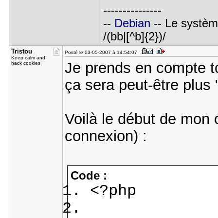
---------------
--
Debian
-- Le système 
/(bb|[^b]{2})/
Tristou
Posté le 03-05-2007 à 14:54:07
Keep calm and
Je prends en compte to
hack cookies
ça sera peut-être plus 
Voilà le début de mon c
connexion) :
Code :
<?php