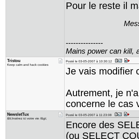
Pour le reste il 
Mess
---------------
Mains power can kill, an
Tristou
Posté le 03-05-2007 à 10:30:12
Keep calm and hack cookies
Je vais modifier
Autrement, je n'ai
concerne le cas v
NewsletTux
Posté le 03-05-2007 à 11:23:08
&lt;Insérez ici votre vie /&gt;
Encore des SELEC
(ou SELECT COUN