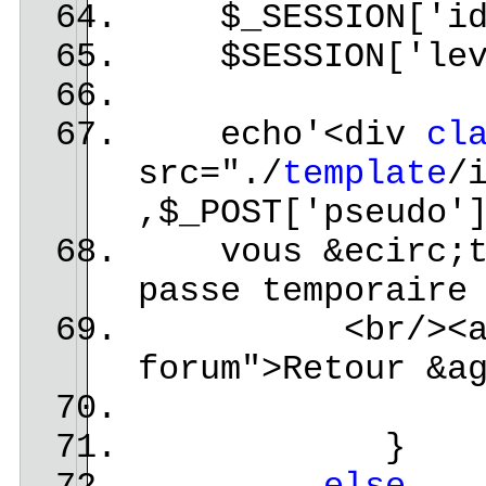
$_SESSION['id']
$SESSION['leve
echo'<div
cl
src="./
template
/
,$_POST['pseudo'
vous &ecirc;tes
passe temporaire
<br/><a href="
forum">Retour &a
}