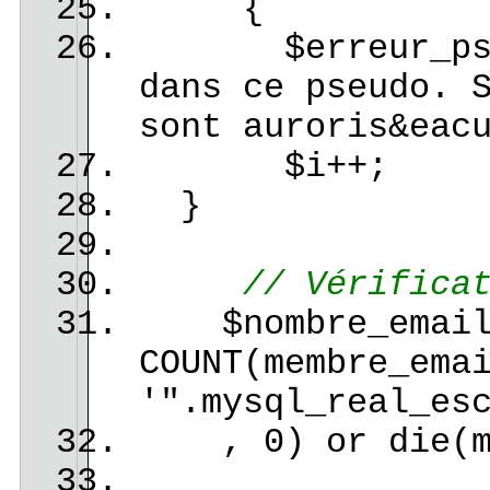
{
$erreur_pseudo3
dans ce pseudo. 
sont auroris&eac
$i++;
}
// Vérifica
$nombre_email =
COUNT(membre_ema
'".mysql_real_es
, 0) or die(my