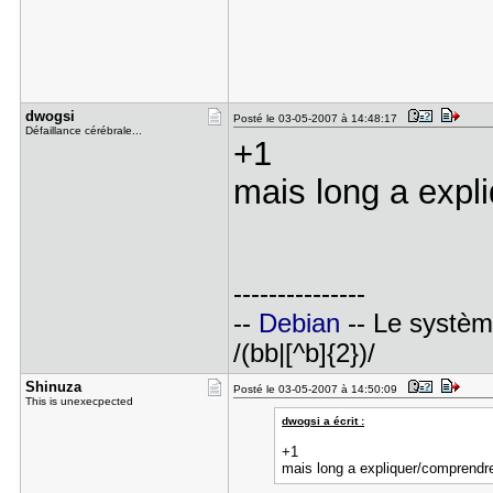
dwogsi
Posté le 03-05-2007 à 14:48:17
Défaillance cérébrale...
+1
mais long a expl
---------------
--
Debian
-- Le système 
/(bb|[^b]{2})/
Shinuza
Posté le 03-05-2007 à 14:50:09
This is unexecpected
dwogsi a écrit :
+1
mais long a expliquer/comprendre