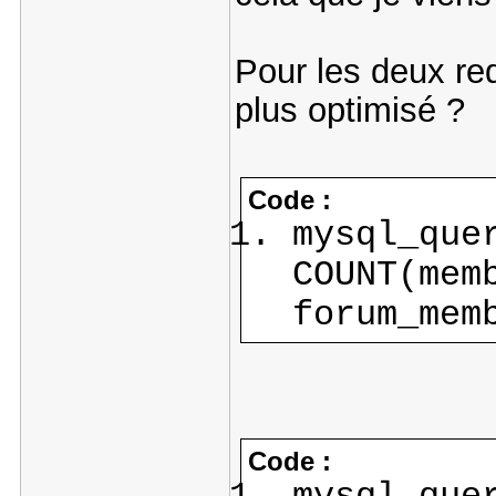
Pour les deux req
plus optimisé ?
Code :
mysql_que
COUNT(mem
forum_mem
Code :