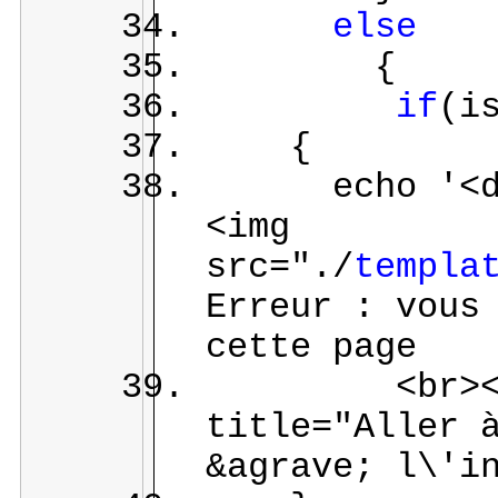
else
{
if
(i
{
echo '<d
<img
src="./
templa
Erreur : vous
cette page
<br><a hr
title="Aller 
&agrave; l\'i