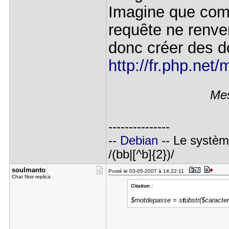
Imagine que comm
requête ne renver
donc créer des do
http://fr.php.net
Mes
---------------
--
Debian
-- Le système 
/(bb|[^b]{2})/
soulmanto
Posté le 03-05-2007 à 14:22:11
Chat Noir replica
Citation :
$motdepasse = s
t
ubstr($caracte