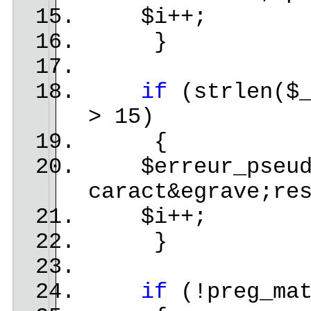
$i++;
}
if
(strlen($_
> 15)
{
$erreur_pseudo2
caract&egrave;re
$i++;
}
if
(!preg_mat