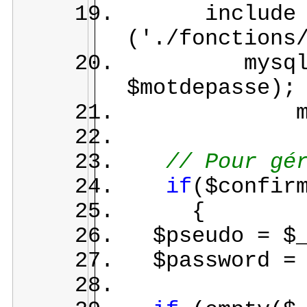
include
('./fonctions
mysql_conn
$motdepasse);
mysql_se
// Pour gé
if
($confir
{
$pseudo = $_
$password = $