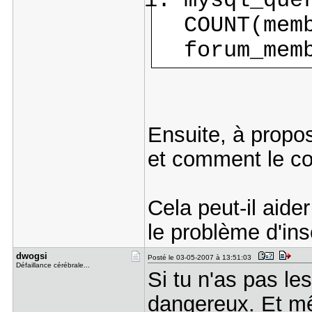
mysql_que
COUNT(mem
forum_mem
Ensuite, à propos
et comment le co
Cela peut-il aide
le problème d'in
dwogsi
Posté le 03-05-2007 à 13:51:03
Défaillance cérébrale...
Si tu n'as pas le
dangereux. Et m