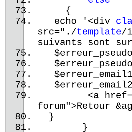
else
{
echo '<div
cl
src="./
template
/
suivants sont su
$erreur_pseudo1
$erreur_pseudo1
$erreur_email1,
$erreur_email2
<a href="index
forum">Retour &a
}
}