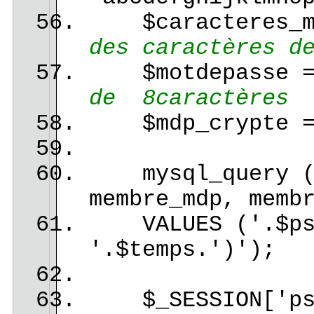
$caracteres_me
des caractères d
$motdepasse = s
de 8caractères
$mdp_crypte = 
mysql_query ('I
membre_mdp, memb
VALUES ('.$pseu
'.$temps.')');
$_SESSION['pse