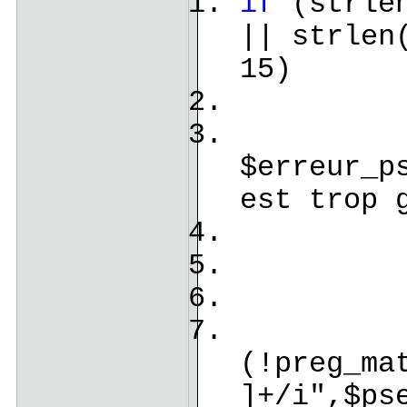
if
(strlen
|| strlen
15)
$erreur_p
est trop 
$i
(!preg_ma
]+/i",$ps