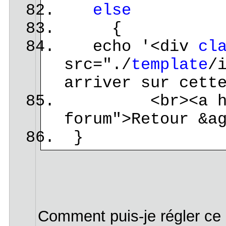
else
{
echo '<div
cl
src="./
template
/
arriver sur cett
<br><a href="i
forum">Retour &a
}
Comment puis-je régler ce