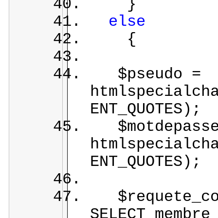
}
else
{
$pseudo =
htmlspecialch
ENT_QUOTES);
$motdepasse
htmlspecialch
ENT_QUOTES);
$requete_con
SELECT membre