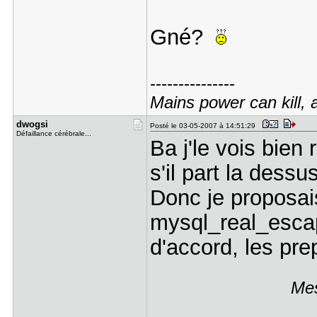
Gné?
---------------
Mains power can kill, an
dwogsi
Posté le 03-05-2007 à 14:51:29
Défaillance cérébrale...
Ba j'le vois bien
s'il part la dessus
Donc je proposai
mysql_real_escape
d'accord, les pre
Mes