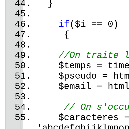
}
if
($i == 0)
{
//On traite 
$temps = time
$pseudo = htmls
$email = htmlsp
// On s'occ
$caracteres 
'abcdefghijklmno