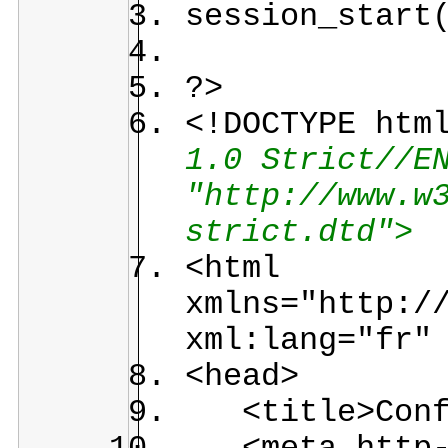
session_start
?>
<!DOCTYPE htm
1.0 Strict//E
"http://www.w
strict.dtd">
<html
xmlns="http:/
xml:lang="fr"
<head>
<title>Confi