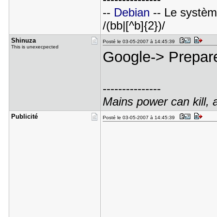
--
Debian
-- Le système 
/(bb|[^b]{2})/
Shinuza
Posté le 03-05-2007 à 14:45:39
This is unexecpected
Google-> Prepar
---------------
Mains power can kill, an
Publicité
Posté le 03-05-2007 à 14:45:39