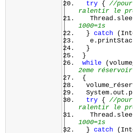
try
{
//pour
ralentir le pr
Thread.slee
1000=1s
}
catch
(Int
e.printStack
}
}
while
(volume
2eme réservoir
{
volume_réserv
System.out.pr
try
{
//pour
ralentir le pr
Thread.slee
1000=1s
}
catch
(Int