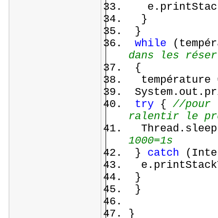
e.printStack
}
}
while
(tempér
dans les réser
{
température =
System.out.pr
try
{
//pour 
ralentir le pr
Thread.sleep
1000=1s
}
catch
(Inte
e.printStack
}
}
}