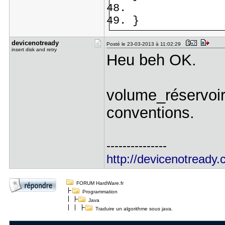
}
devicenotr​eady
Posté le 23-03-2013 à 11:02:29
insert disk and retry
Heu beh OK.
volume_réservoir
conventions.
---------------
http://devicenotready.
FORUM HardWare.fr
Programmation
Java
Traduire un algorithme sous java.