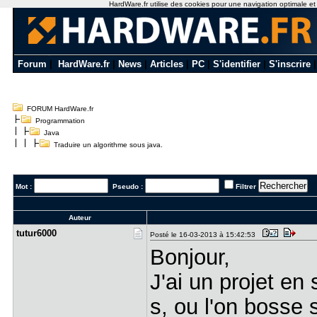
HardWare.fr utilise des cookies pour une navigation optimale et de
Forum
|
HardWare.fr
|
News
|
Articles
|
PC
|
S'identifier
|
S'inscrire
FORUM HardWare.fr
Programmation
Java
Traduire un algorithme sous java.
Mot :
Pseudo :
Filtrer
Auteur
tutur6000
Posté le 16-03-2013 à 15:42:53
Bonjour,
J'ai un projet en
s, ou l'on bosse 