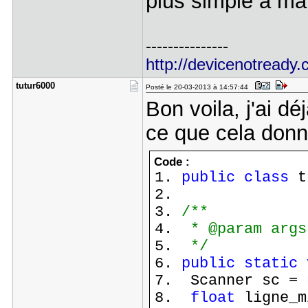
plus simple à mai
---------------
http://devicenotready.
tutur6000
Posté le 20-03-2013 à 14:57:44
Bon voila, j'ai d
ce que cela donn
Code :
public
class
t
/**
* @param args
*/
public
static
Scanner sc =
float
ligne_m