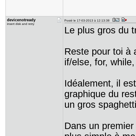
devicenotr​eady
Posté le 17-03-2013 à 12:13:38
insert disk and retry
Le plus gros du tra
Reste pour toi à 
if/else, for, while,
Idéalement, il es
graphique du rest
un gros spaghetti
Dans un premier t