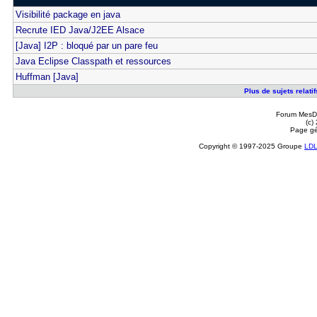
Visibilité package en java
Recrute IED Java/J2EE Alsace
[Java] I2P : bloqué par un pare feu
Java Eclipse Classpath et ressources
Huffman [Java]
Plus de sujets relati
Forum MesDi
(c)
Page gé
Copyright © 1997-2025 Groupe
LD