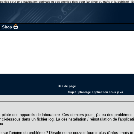
ookies pour une navigation optimale et des cookies tiers pour l'analyse du trafic et la publicité
E
|
Shop
Bas de page
Sujet :
plantage application sous java
ui pilote des appareils de laboratoire. Ces derniers jours, j'ai eu des problèmes
dessous dans un fichier log. La désinstallation / réinstallation de l'applicati
au.
ée sur l'origine du problème ? Désolé ne ne pouvoir fournir plus d'infos, mais je