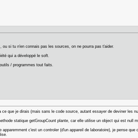
, ou si tu n'en connais pas les sources, on ne pourra pas t'aider.
iété qui a développé le soft.
outils / programmes tout faits.
a ce que je dirais (mais sans le code source, autant essayer de deviner les 
methode statique getGroupCount plante, car elle utilise un object qui est null ma
apparemment c'est un controler (d'un appareil de laboratoire), je pense que c
lise.