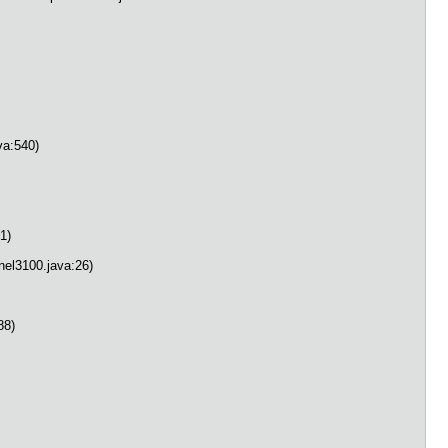
va:540)
1)
nel3100.java:26)
88)