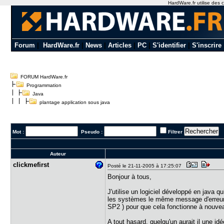
HardWare.fr utilise des c
Forum
|
HardWare.fr
|
News
|
Articles
|
PC
|
S'identifier
|
S'inscrire
FORUM HardWare.fr
Programmation
Java
plantage application sous java
Mot :
Pseudo :
Filtrer
Auteur
clickmefir​st
Posté le 21-11-2005 à 17:25:07
Bonjour à tous,
J'utilise un logiciel développé en java q
les systèmes le même message d'erreur ci-
SP2 ) pour que cela fonctionne à nouve
A tout hasard, quelqu'un aurait il une id