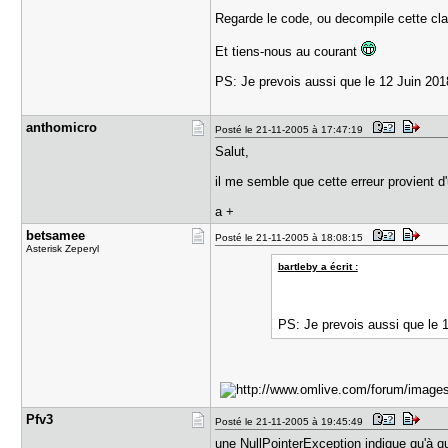
Regarde le code, ou decompile cette class
Et tiens-nous au courant
PS: Je prevois aussi que le 12 Juin 2018
anthomicro
Posté le 21-11-2005 à 17:47:19
Salut,
il me semble que cette erreur provient d'
a +
betsamee
Posté le 21-11-2005 à 18:08:15
Asterisk Zeperyl
bartleby a écrit :
PS: Je prevois aussi que le 1
Pfv3
Posté le 21-11-2005 à 19:45:49
une NullPointerException indique qu'à que