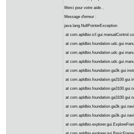
Merci pour votre aide...
Message d'erreur :
java.lang.NullPointerException
at com.apldbio.icf.gui.manualControl.c
at com.apldbio.foundation.udc.gui.man
at com.apldbio.foundation.udc.gui.manu
at com.apldbio.foundation.udc.gui.manu
at com.apldbio.foundation.ga3k.gui.ins
at com.apldbio.foundation.ga3100.gui.
at com.apldbio.foundation.ga3100.gui.
at com.apldbio.foundation.ga3100.gui.
at com.apldbio.foundation.ga3k.gui.nav
at com.apldbio.foundation.ga3k.gui.na
at com.apldbio.explorer.gui.ExploreFr
at com.apldbio.explorer.gui.BasicFrame