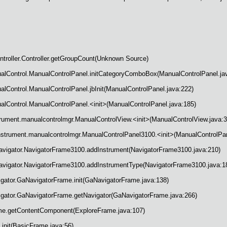
ontroller.Controller.getGroupCount(Unknown Source)
ualControl.ManualControlPanel.initCategoryComboBox(ManualControlPanel.ja
alControl.ManualControlPanel.jbInit(ManualControlPanel.java:222)
alControl.ManualControlPanel.<init>(ManualControlPanel.java:185)
trument.manualcontrolmgr.ManualControlView.<init>(ManualControlView.java:3
instrument.manualcontrolmgr.ManualControlPanel3100.<init>(ManualControlPa
navigator.NavigatorFrame3100.addInstrument(NavigatorFrame3100.java:210)
navigator.NavigatorFrame3100.addInstrumentType(NavigatorFrame3100.java:1
igator.GaNavigatorFrame.init(GaNavigatorFrame.java:138)
vigator.GaNavigatorFrame.getNavigator(GaNavigatorFrame.java:266)
ame.getContentComponent(ExploreFrame.java:107)
.init(BasicFrame.java:56)