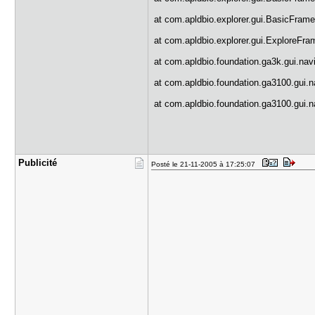
at com.apldbio.explorer.gui.BasicFrame
at com.apldbio.explorer.gui.ExploreFra
at com.apldbio.foundation.ga3k.gui.nav
at com.apldbio.foundation.ga3100.gui.n
at com.apldbio.foundation.ga3100.gui.n
Publicité
Posté le 21-11-2005 à 17:25:07