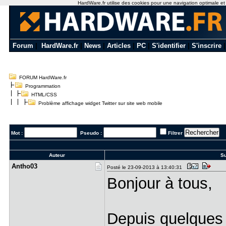
HardWare.fr utilise des cookies pour une navigation optimale et de
Forum
|
HardWare.fr
|
News
|
Articles
|
PC
|
S'identifier
|
S'inscrire
FORUM HardWare.fr
Programmation
HTML/CSS
Problème affichage widget Twitter sur site web mobile
Mot :
Pseudo :
Filtrer
Auteur
Su
Antho03
Posté le 23-09-2013 à 13:40:31
Bonjour à tous,
Depuis quelques 