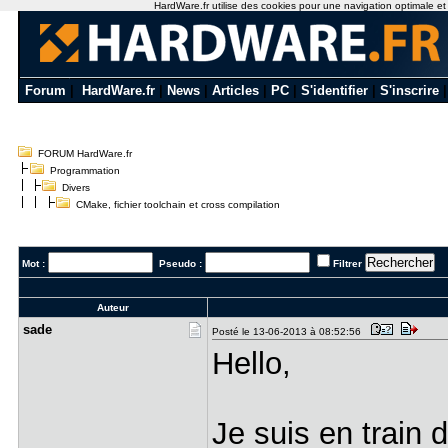
HardWare.fr utilise des cookies pour une navigation optimale et de
Forum
|
HardWare.fr
|
News
|
Articles
|
PC
|
S'identifier
|
S'inscrire
FORUM HardWare.fr
Programmation
Divers
CMake, fichier toolchain et cross compilation
Mot :
Pseudo :
Filtrer
Auteur
sade
Posté le 13-06-2013 à 08:52:56
Hello,
Je suis en train 