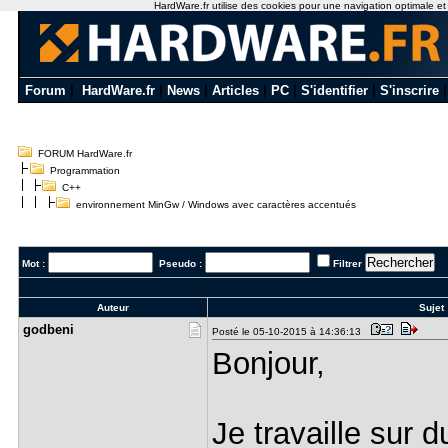
HardWare.fr utilise des cookies pour une navigation optimale et de
Forum
|
HardWare.fr
|
News
|
Articles
|
PC
|
S'identifier
|
S'inscrire
FORUM HardWare.fr
Programmation
C++
environnement MinGw / Windows avec caractères accentués
Mot :
Pseudo :
Filtrer
Auteur
Sujet 
godbeni
Posté le 05-10-2015 à 14:36:13
Bonjour,
Je travaille sur d