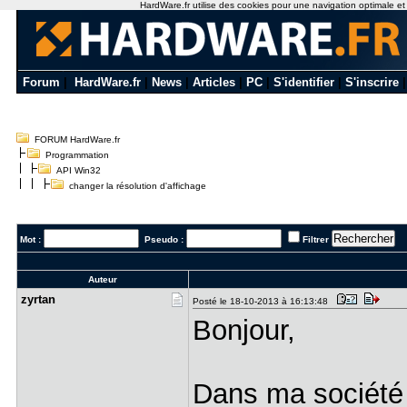
HardWare.fr utilise des cookies pour une navigation optimale et de
Forum
|
HardWare.fr
|
News
|
Articles
|
PC
|
S'identifier
|
S'inscrire
FORUM HardWare.fr
Programmation
API Win32
changer la résolution d'affichage
Mot :
Pseudo :
Filtrer
Auteur
zyrtan
Posté le 18-10-2013 à 16:13:48
Bonjour,
Dans ma société 