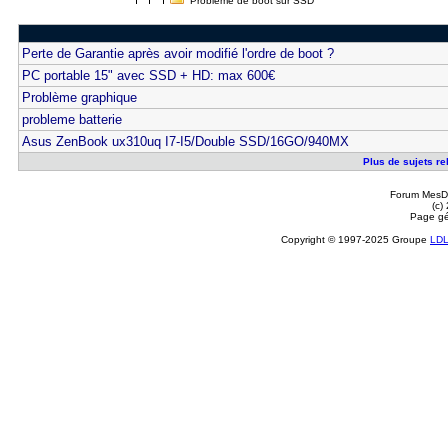
Problème de boot sur SSD
Perte de Garantie après avoir modifié l'ordre de boot ?
PC portable 15" avec SSD + HD: max 600€
Problème graphique
probleme batterie
Asus ZenBook ux310uq I7-I5/Double SSD/16GO/940MX
Plus de sujets re
Forum MesDi
(c)
Page gé
Copyright © 1997-2025 Groupe
LD