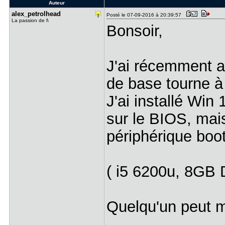
Auteur
alex_petro​lhead
Posté le 07-09-2016 à 20:39:57
La passion de l\
Bonsoir,
J'ai récemment a
de base tourne à
J'ai installé Win
sur le BIOS, mais
périphérique boot
( i5 6200u, 8GB
Quelqu'un peut 