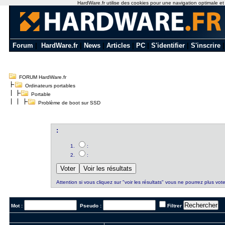
HardWare.fr utilise des cookies pour une navigation optimale et de
Forum
|
HardWare.fr
|
News
|
Articles
|
PC
|
S'identifier
|
S'inscrire
FORUM HardWare.fr
Ordinateurs portables
Portable
Problème de boot sur SSD
:
:
:
Attention si vous cliquez sur "voir les résultats" vous ne pourrez plus vote
Mot :
Pseudo :
Filtrer