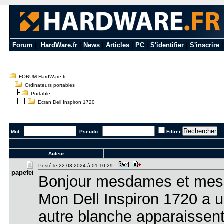
Forum
|
HardWare.fr
|
News
|
Articles
|
PC
|
S'identifier
|
S'inscrire
FORUM HardWare.fr
Ordinateurs portables
Portable
Ecran Dell Inspiron 1720
Mot :
Pseudo :
Filtrer
Auteur
Posté le 22-03-2024 à 01:10:29
papefei
Bonjour mesdames et mess
Mon Dell Inspiron 1720 a un
autre blanche apparaissent.