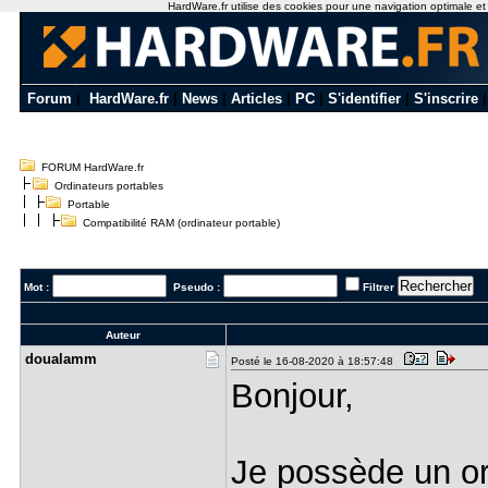
HardWare.fr utilise des cookies pour une navigation optimale et de
Forum
|
HardWare.fr
|
News
|
Articles
|
PC
|
S'identifier
|
S'inscrire
FORUM HardWare.fr
Ordinateurs portables
Portable
Compatibilité RAM (ordinateur portable)
Mot :
Pseudo :
Filtrer
Auteur
doualamm
Posté le 16-08-2020 à 18:57:48
Bonjour,
Je possède un o