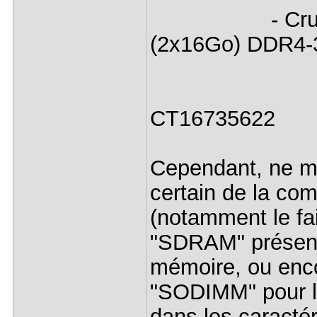
- Crucial Ba
(2x16Go) DDR4-
- BL2K
-Identifian
CT16735622
Cependant, ne m'
certain de la com
(notamment le fai
"SDRAM" présent 
mémoire, ou enco
"SODIMM" pour l
dans les caracté