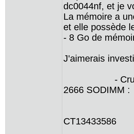
dc0044nf, et je 
La mémoire a un
et elle possède l
- 8 Go de mémo
J'aimerais invest
- Crucial 32
2666 SODIMM :
- CT2K
- Identifia
CT13433586