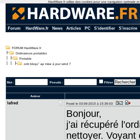
HardWare.fr utilise des cookies pour une navigation optimale et de
Forum
|
HardWare.fr
|
News
|
Articles
|
PC
|
S'identifier
|
S'inscrire
FORUM HardWare.fr
Ordinateurs portables
Portable
ordi bloqu" ap mise à jour wind 7
Mot :
Pseudo :
Filtrer
Auteur
lafred
Posté le 03-08-2015 à 15:36:03
Bonjour,
j'ai récupéré l'or
nettoyer. Voyant q