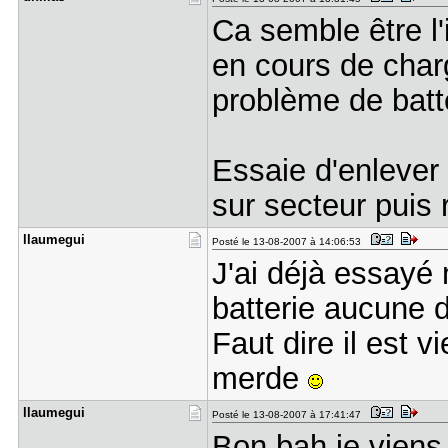
Ca semble être l'
en cours de charg
problème de batt
Essaie d'enlever 
sur secteur puis 
llaumegui
Posté le 13-08-2007 à 14:06:53
J'ai déjà essayé
batterie aucune d
Faut dire il est 
merde
llaumegui
Posté le 13-08-2007 à 17:41:47
Bon bah je vien