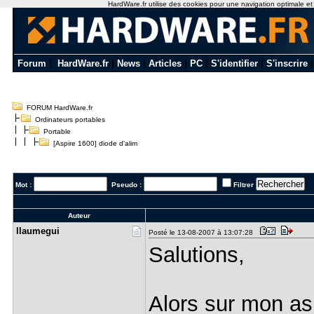
HardWare.fr utilise des cookies pour une navigation optimale et de
Forum
|
HardWare.fr
|
News
|
Articles
|
PC
|
S'identifier
|
S'inscrire
FORUM HardWare.fr
Ordinateurs portables
Portable
[Aspire 1600] diode d'alim
Mot :
Pseudo :
Filtrer
Auteur
llaumegui
Posté le 13-08-2007 à 13:07:28
Salutions,
Alors sur mon asp