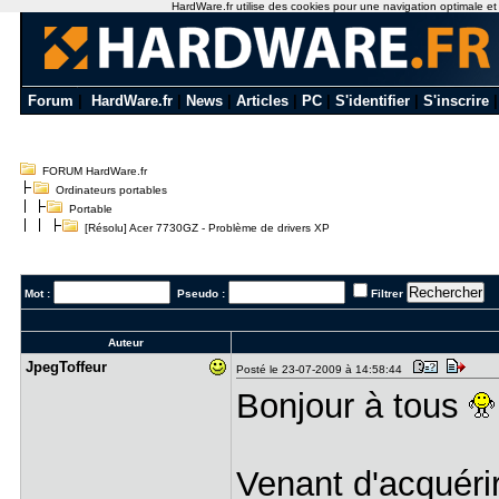
HardWare.fr utilise des cookies pour une navigation optimale et de
Forum
|
HardWare.fr
|
News
|
Articles
|
PC
|
S'identifier
|
S'inscrire
FORUM HardWare.fr
Ordinateurs portables
Portable
[Résolu] Acer 7730GZ - Problème de drivers XP
Mot :
Pseudo :
Filtrer
Auteur
JpegToffeu​r
Posté le 23-07-2009 à 14:58:44
Bonjour à tous
Venant d'acquéri