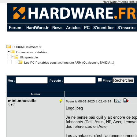
HardWare.fr utilise des c
Forum
|
HardWare.fr
|
News
|
Articles
|
PC
|
S'identifier
|
S'inscrire
FORUM HardWare.fr
Ordinateurs portables
Ultraportable
Les PC Portables sous architecture ARM (Qualcomm, NVIDIA...)
Mot :
Pseudo :
Filtrer
Auteur
mini-mousa​ille
Posté le 08-01-2025 à 02:46:24
♡♥♡
Logo.jpeg
Je ne pense pas qu'il y ait encore de to
fabricants (Dell, Asus, HP, Acer, Leno
des références en Asie.
Les avantages, c'est l'autonomie import