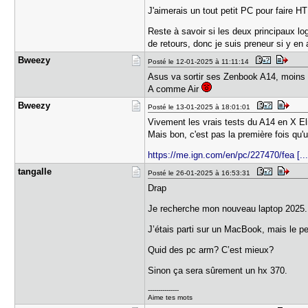
J'aimerais un tout petit PC pour faire 
Reste à savoir si les deux principaux log
de retours, donc je suis preneur si y en 
Bweezy
Posté le 12-01-2025 à 11:11:14
Asus va sortir ses Zenbook A14, moins d
A comme Air
Bweezy
Posté le 13-01-2025 à 18:01:01
Vivement les vrais tests du A14 en X El
Mais bon, c'est pas la première fois q
https://me.ign.com/en/pc/227470/fea [...
tangalle
Posté le 26-01-2025 à 16:53:31
Drap
Je recherche mon nouveau laptop 2025
J’étais parti sur un MacBook, mais le p
Quid des pc arm? C’est mieux?
Sinon ça sera sûrement un hx 370.
---------------
Aime tes mots