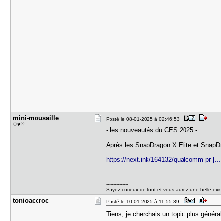
mini-mousa​ille
Posté le 08-01-2025 à 02:46:53
♡♥♡
- les nouveautés du CES 2025 -
Après les SnapDragon X Elite et SnapDr
https://next.ink/164132/qualcomm-pr [...]
---------------
Soyez curieux de tout et vous aurez une belle exi
tonioaccro​c
Posté le 10-01-2025 à 11:55:39
Tiens, je cherchais un topic plus général