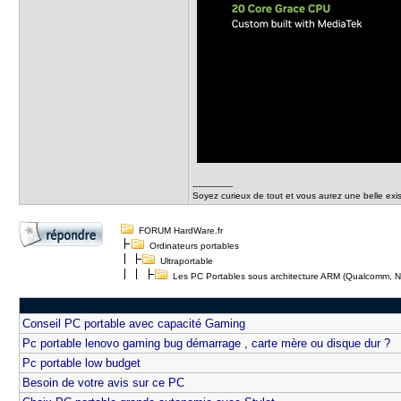
---------------
Soyez curieux de tout et vous aurez une belle exi
FORUM HardWare.fr
Ordinateurs portables
Ultraportable
Les PC Portables sous architecture ARM (Qualcomm, NV
Conseil PC portable avec capacité Gaming
Pc portable lenovo gaming bug démarrage , carte mère ou disque dur ?
Pc portable low budget
Besoin de votre avis sur ce PC