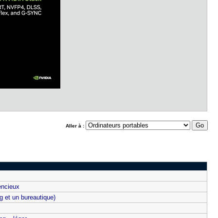
Aller à :
encieux
g et un bureautique)