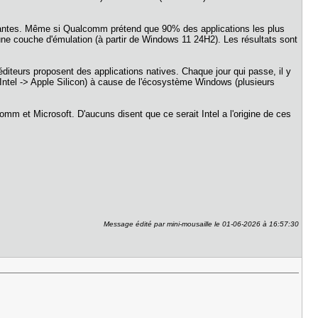
minantes. Même si Qualcomm prétend que 90% des applications les plus
une couche d'émulation (à partir de Windows 11 24H2). Les résultats sont
s/éditeurs proposent des applications natives. Chaque jour qui passe, il y
 Intel -> Apple Silicon) à cause de l'écosystème Windows (plusieurs
mm et Microsoft. D'aucuns disent que ce serait Intel a l'origine de ces
Message édité par mini-mousaille le 01-06-2026 à 16:57:30