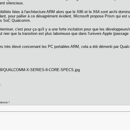
ment silencieux.
ibilités liées à l'architecture ARM alors que le X86 et le X64 sont archi do
ant, pour pallier à ce désagrément évident, Microsoft propose Prism qui est 
t des SoC Qualcomm.
'éterniser, c'est pour ça qu'il y a une forte incitation pour que les développeur
 nier que la transition est plus laborieuse que dans l'univers Apple (passage
.
urs très élevé concernant les PC portables ARM, cela a été démenti par Qualco
 :
:
stence !