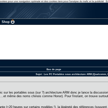
ookies pour une navigation optimale et des cookies tiers pour l'analyse du trafic et la publicité
E
|
Shop
Bas de page
Sujet :
Les PC Portables sous architecture ARM (Qualcomm, N
pic sur les portables sous (sur ?) architecture ARM donc je lance la discussion
vo....et même des noms chinois comme Honor). Pour l'instant, on trouve sur
ante (+20 heures sur certains modèles !), la légèreté des références (souvent