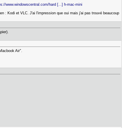
ps://www.windowscentral.com/hard [...] h-mac-mini
bien : Kodi et VLC. J'ai l'impression que oui mais j'ai pas trouvé beaucoup
pier).
 Macbook Air".