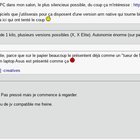
HTPC dans mon salon, le plus silencieux possible, du coup ça m'intéresse :
htt
iciels que j'utiliserais pour ça disposent d'une version arm native qui tourne 
a ici qui ont tenté le coup
e 1 kilo, plusieurs versions possibles (X, X Elite). Autonomie énorme (sur pa
ite, parce que sur le papier beaucoup le présentent déjà comme un "tueur de
u'un laptop Asus est présenté comme ça
] -creatives
. Pas pressé mais je commence à regarder.
eu de jv compatible me freine.