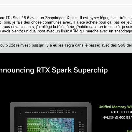
 1To Ssd, 15.6 avec un Snapdragon X plus. Il est hyper léger, il est très sile
tc. bon, je fais des chose communes avec, il a été acheté pour ça, pas de je
trucs envahissants, j'ai allégé la télémétrie, j'habite dans un trou isolé, je s
e avoir bientôt un dual boot avec un linux ARM qui marche avec un snapdrago
u plutôt réinvesti puisqu'il y a eu les Tegra dans le passé) avec des So