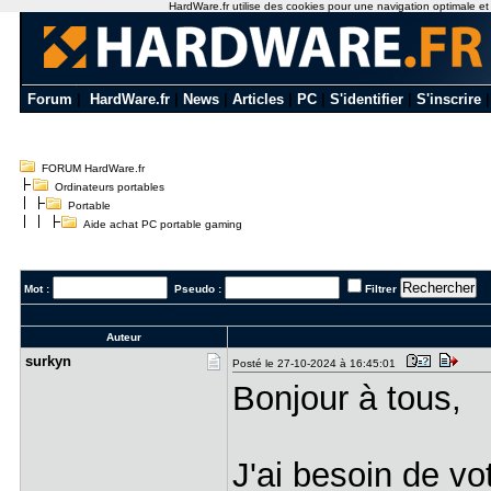
HardWare.fr utilise des cookies pour une navigation optimale et de
Forum
|
HardWare.fr
|
News
|
Articles
|
PC
|
S'identifier
|
S'inscrire
FORUM HardWare.fr
Ordinateurs portables
Portable
Aide achat PC portable gaming
Mot :
Pseudo :
Filtrer
Auteur
surkyn
Posté le 27-10-2024 à 16:45:01
Bonjour à tous,
J'ai besoin de vo