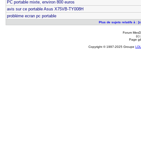
PC portable mixte, environ 800 euros
avis sur ce portable Asus X75VB-TY008H
probléme ecran pc portable
Plus de sujets relatifs à :
Forum MesDi
(c)
Page gé
Copyright © 1997-2025 Groupe
LD