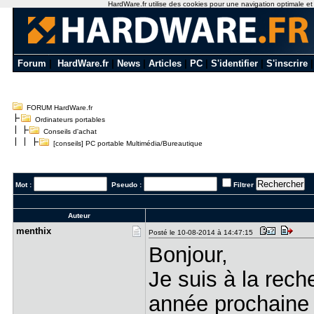
HardWare.fr utilise des cookies pour une navigation optimale et de
Forum
|
HardWare.fr
|
News
|
Articles
|
PC
|
S'identifier
|
S'inscrire
FORUM HardWare.fr
Ordinateurs portables
Conseils d'achat
[conseils] PC portable Multimédia/Bureautique
Mot :
Pseudo :
Filtrer
Auteur
menthix
Posté le 10-08-2014 à 14:47:15
Bonjour,
Je suis à la rec
année prochaine 