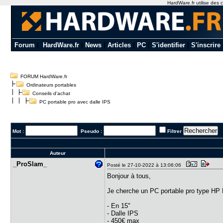
HardWare.fr utilise des c
Forum
|
HardWare.fr
|
News
|
Articles
|
PC
|
S'identifier
|
S'inscrire
FORUM HardWare.fr
Ordinateurs portables
Conseils d'achat
PC portable pro avec dalle IPS
Mot :
Pseudo :
Filtrer
Auteur
_ProSlam_
Posté le 27-10-2022 à 13:06:06
Bonjour à tous,
Je cherche un PC portable pro type HP E
- En 15"
- Dalle IPS
- 450€ max