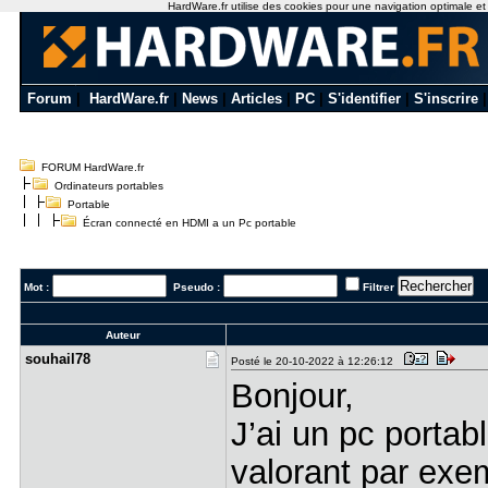
HardWare.fr utilise des cookies pour une navigation optimale et de
Forum
|
HardWare.fr
|
News
|
Articles
|
PC
|
S'identifier
|
S'inscrire
FORUM HardWare.fr
Ordinateurs portables
Portable
Écran connecté en HDMI a un Pc portable
Mot :
Pseudo :
Filtrer
Auteur
souhail78
Posté le 20-10-2022 à 12:26:12
Bonjour,
J’ai un pc portab
valorant par exe