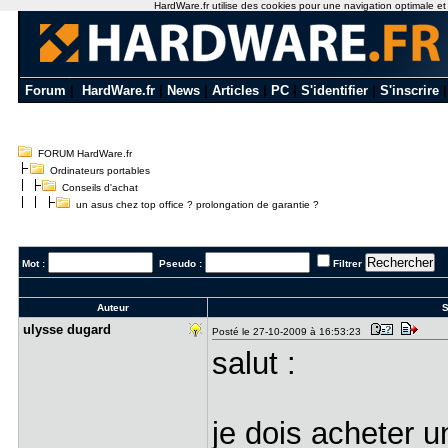
HardWare.fr utilise des cookies pour une navigation optimale et de
Forum
|
HardWare.fr
|
News
|
Articles
|
PC
|
S'identifier
|
S'inscrire
FORUM HardWare.fr
Ordinateurs portables
Conseils d'achat
un asus chez top office ? prolongation de garantie ?
Mot :
Pseudo :
Filtrer
Auteur
S
ulysse dug​ard
Posté le 27-10-2009 à 16:53:23
salut :
je dois acheter u