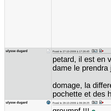
ulysse dug​ard
Posté le 27-10-2009 à 17:26:45
petard, il est en
dame le prendra j
domage, la differ
pochette et des h
ulysse dug​ard
Posté le 28-10-2009 à 09:28:25
groumpf !!!