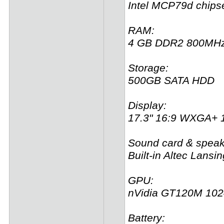
Intel MCP79d chips
RAM:
4 GB DDR2 800MH
Storage:
500GB SATA HDD
Display:
17.3" 16:9 WXGA+ 
Sound card & speak
Built-in Altec Lans
GPU:
nVidia GT120M 1
Battery: