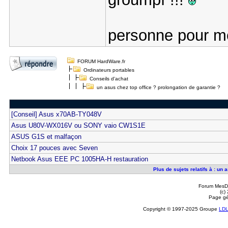
personne pour me
FORUM HardWare.fr
Ordinateurs portables
Conseils d'achat
un asus chez top office ? prolongation de garantie ?
[Conseil] Asus x70AB-TY048V
Asus U80V-WX016V ou SONY vaio CW1S1E
ASUS G1S et malfaçon
Choix 17 pouces avec Seven
Netbook Asus EEE PC 1005HA-H restauration
Plus de sujets relatifs à : un 
Forum MesDi
(c)
Page gé
Copyright © 1997-2025 Groupe
LD