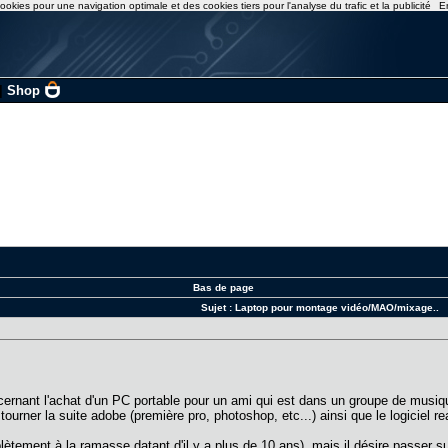
ookies pour une navigation optimale et des cookies tiers pour l'analyse du trafic et la publicité
E
|
Shop
Bas de page
Sujet :
Laptop pour montage vidéo/MAO/mixage..
cernant l'achat d'un PC portable pour un ami qui est dans un groupe de musiqu
e tourner la suite adobe (première pro, photoshop, etc...) ainsi que le logicie
lètement à la ramasse datant d'il y a plus de 10 ans), mais il désire passer su