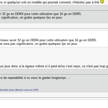
donc si quelqu'un voit un modèle qui pourrait convenir, n'hésitez pas à link
voir 32 go en DDR4 pour cette utilisation que 16 go en DDR5.
 significative, on gratte quelques fps en jeux.
ut mieux avoir 32 go en DDR4 pour cette utilisation que 16 go en DDR5.
ne sera pas significative, on gratte quelques fps en jeux.
.
 jeux donc à la rigueur même si il perd et/ou c'est naze, ce n'est pas trop
e de reparabilité si tu veux le garder longtemps ...
itionnés sous Ubuntu Linux et eOS