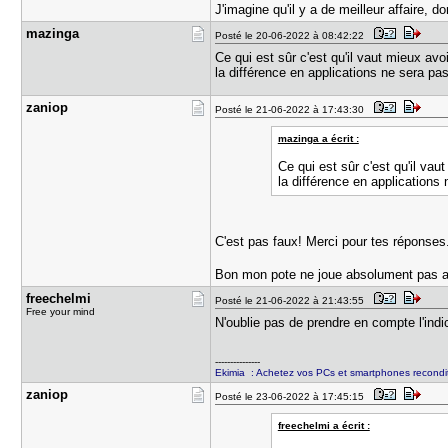
J'imagine qu'il y a de meilleur affaire, 
mazinga
Posté le 20-06-2022 à 08:42:22
Ce qui est sûr c'est qu'il vaut mieux a
la différence en applications ne sera pas
zaniop
Posté le 21-06-2022 à 17:43:30
mazinga a écrit :
Ce qui est sûr c'est qu'il va
la différence en applications 
C'est pas faux! Merci pour tes réponses
Bon mon pote ne joue absolument pas aux
freechelmi
Posté le 21-06-2022 à 21:43:55
Free your mind
N'oublie pas de prendre en compte l'indic
---------------
Ekimia : Achetez vos PCs et smartphones recond
zaniop
Posté le 23-06-2022 à 17:45:15
freechelmi a écrit :