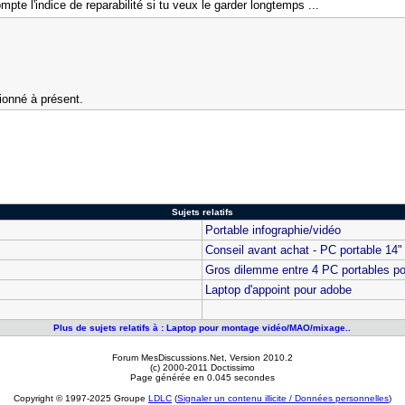
pte l'indice de reparabilité si tu veux le garder longtemps ...
tionné à présent.
Sujets relatifs
Portable infographie/vidéo
Conseil avant achat - PC portable 14
Gros dilemme entre 4 PC portables po
Laptop d'appoint pour adobe
Plus de sujets relatifs à : Laptop pour montage vidéo/MAO/mixage..
Forum MesDiscussions.Net
, Version 2010.2
(c) 2000-2011 Doctissimo
Page générée en 0.045 secondes
Copyright © 1997-2025 Groupe
LDLC
(
Signaler un contenu illicite / Données personnelles
)