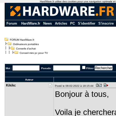
HardWare.fr utilise des cookies pour une navigation optimale et de
Forum
|
HardWare.fr
|
News
|
Articles
|
PC
|
S'identifier
|
S'inscrire
FORUM HardWare.fr
Ordinateurs portables
Conseils d'achat
Conseil mini pc pour TV
Mot :
Pseudo :
Filtrer
Auteur
Kikikc
Posté le 08-02-2022 à 18:15:44
Bonjour à tous,
Voila je chercher