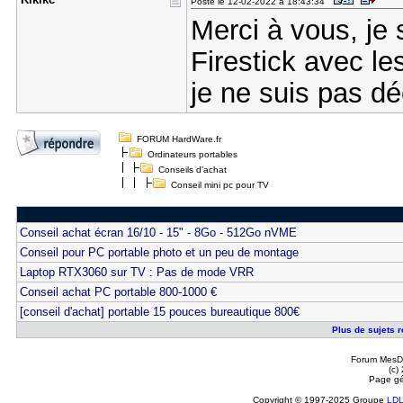
Posté le 12-02-2022 à 18:43:34
Merci à vous, je 
Firestick avec le
je ne suis pas dé
FORUM HardWare.fr
Ordinateurs portables
Conseils d'achat
Conseil mini pc pour TV
Conseil achat écran 16/10 - 15" - 8Go - 512Go nVME
Conseil pour PC portable photo et un peu de montage
Laptop RTX3060 sur TV : Pas de mode VRR
Conseil achat PC portable 800-1000 €
[conseil d'achat] portable 15 pouces bureautique 800€
Plus de sujets r
Forum MesDi
(c)
Page gé
Copyright © 1997-2025 Groupe
LD