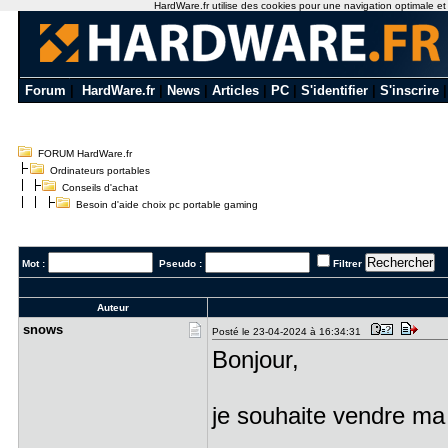
HardWare.fr utilise des cookies pour une navigation optimale et de
Forum
|
HardWare.fr
|
News
|
Articles
|
PC
|
S'identifier
|
S'inscrire
FORUM HardWare.fr
Ordinateurs portables
Conseils d'achat
Besoin d'aide choix pc portable gaming
Mot :
Pseudo :
Filtrer
Auteur
snows
Posté le 23-04-2024 à 16:34:31
Bonjour,
je souhaite vendre ma 