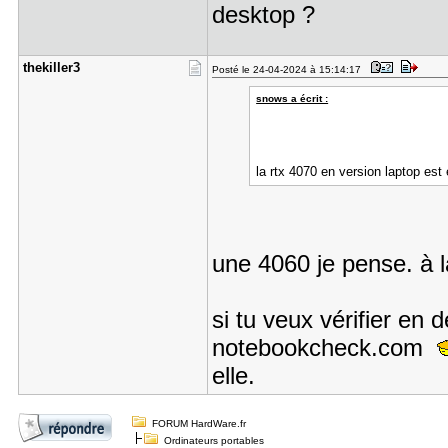
desktop ?
thekiller3
Posté le 24-04-2024 à 15:14:17
snows a écrit :
la rtx 4070 en version laptop est
une 4060 je pense. à l
si tu veux vérifier en dé
notebookcheck.com
elle.
FORUM HardWare.fr
Ordinateurs portables