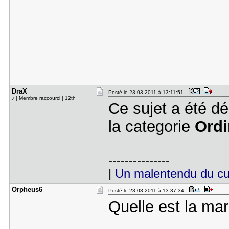
DraX
Posté le 23-03-2011 à 13:11:51
♪ | Membre raccourci | 12th
Ce sujet a été d
la categorie
Ordi
---------------
|
Un malentendu du cu
Orpheus6
Posté le 23-03-2011 à 13:37:34
Quelle est la ma