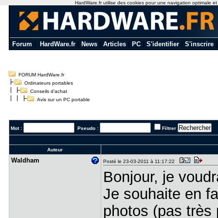
HardWare.fr utilise des cookies pour une navigation optimale et de
Forum
|
HardWare.fr
|
News
|
Articles
|
PC
|
S'identifier
|
S'inscrire
FORUM HardWare.fr
Ordinateurs portables
Conseils d'achat
Avis sur un PC portable
Mot :
Pseudo :
Filtrer
Auteur
Waldham
Posté le 23-03-2011 à 11:17:22
Bonjour, je voudr
Je souhaite en f
photos (pas très 