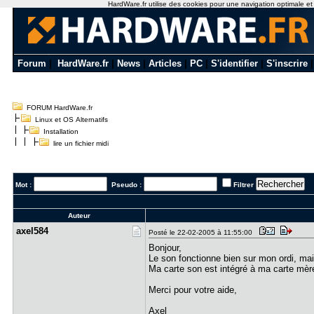
HardWare.fr utilise des cookies pour une navigation optimale et de
Forum
|
HardWare.fr
|
News
|
Articles
|
PC
|
S'identifier
|
S'inscrire
FORUM HardWare.fr
Linux et OS Alternatifs
Installation
lire un fichier midi
Mot :
Pseudo :
Filtrer
Auteur
axel584
Posté le 22-02-2005 à 11:55:00
Bonjour,
Le son fonctionne bien sur mon ordi, mais
Ma carte son est intégré à ma carte mère,
Merci pour votre aide,
Axel