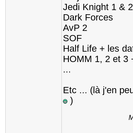
Jedi Knight 1 & 2
Dark Forces
AvP 2
SOF
Half Life + les d
HOMM 1, 2 et 3 
...
Etc ... (là j'en p
)
M