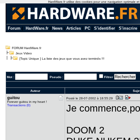
HardWare.fr utilise des cookies pour une navigation optimale et de
Forum
|
HardWare.fr
|
News
|
Articles
|
PC
|
S'identifier
|
S'inscrire
FORUM HardWare.fr
Jeux Video
[Topic Unique ] La liste des jeux que vous avez terminés !!!
Mot :
Pseudo :
Filtrer
Auteur
Suje
guitou
Posté le 28-07-2002 à 18:55:29
Forever guitou in my heart !
Je commence,pour
Transactions (0)
DOOM 2