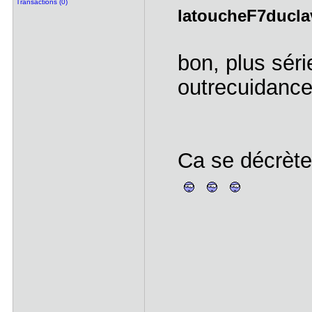
Transactions (0)
latoucheF7duclavi
bon, plus sér
outrecuidanc
Ca se décrète