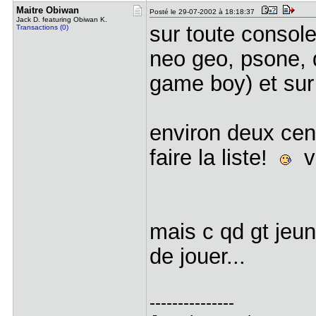
Maitre Obi​wan
Posté le 29-07-2002 à 18:18:37
Jack D. featuring Obiwan K.
sur toute console
Transactions (0)
neo geo, psone, 
game boy) et su
environ deux cent 
faire la liste!
vo
mais c qd gt jeun
de jouer...
---------------