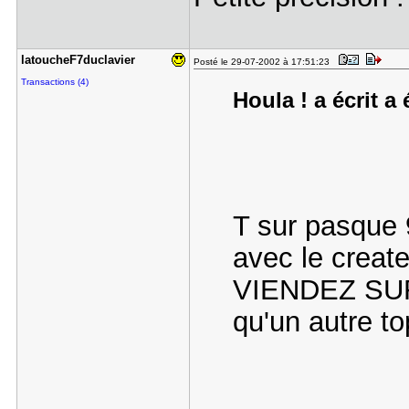
latoucheF7​duclavier
Posté le 29-07-2002 à 17:51:23
Transactions (4)
Houla ! a écrit a 
T sur pasque 
avec le creat
VIENDEZ SU
qu'un autre to