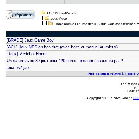
FORUM HardWare.fr
Jeux Video
[Topic Unique ] La liste des jeux que vous avez terminés !!!
[BRADE] Jeux Game Boy
[ACH] Jeux NES en bon état (avec boite et manuel au mieux)
[Jeux] Medal of Honor
Un saturn avec 30 jeux pour 120 euros: je saute dessus où pas?
jeux ps2 jap ....
Plus de sujets relatifs à : [Topic 
Forum MesDi
(c)
Page gé
Copyright © 1997-2025 Groupe
LD