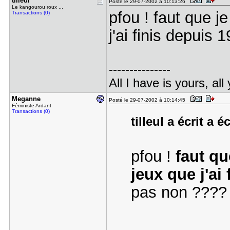
tilleul
Posté le 29-07-2002 à 10:13:26
Le kangourou roux ...
pfou ! faut que j
Transactions (0)
j'ai finis depuis
---------------
All I have is yours, all
Meganne
Posté le 29-07-2002 à 10:14:45
Féministe Ardant
Transactions (0)
tilleul a écrit a é
pfou !
faut qu
jeux que j'ai 
pas non ????