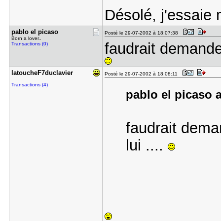
Désolé, j'essaie
pablo el p​icaso
Posté le 29-07-2002 à 18:07:38
Born a lover..
faudrait demander
Transactions (0)
latoucheF7​duclavier
Posté le 29-07-2002 à 18:08:11
Transactions (4)
pablo el picaso a
faudrait dema
lui ....