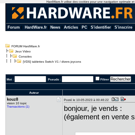
HardWare.fr utilise des cookies pour une navigation optimale et de
Forum
|
HardWare.fr
|
News
|
Articles
|
PC
|
S'identifier
|
S'inscrire
FORUM HardWare.fr
Jeux Video
Consoles
[VDS] tablettes Switch V1 / divers joycons
Mot :
Pseudo :
Filtrer
Auteur
kouz8
Posté le 10-05-2023 à 00:46:22
vision 10 topic
bonjour, je vends :
Transactions (1)
(également en vente 