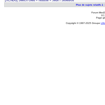
[VENDU] Switch Oled + housse + Jeux / 300euros
Plus de sujets relatifs à 
Forum MesDi
(c)
Page gé
Copyright © 1997-2025 Groupe
LD