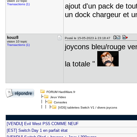
vision 10 topic
ajout d'un pack de tou
Transactions (1)
un dock chargeur et 
kouz8
Posté le 15-05-2023 à 23:18:47
vision 10 topic
joycons bleu/rouge ven
Transactions (1)
la totale "
FORUM HardWare.fr
Jeux Video
Consoles
[VDS] tablettes Switch V1 / divers joycons
[VENDU] Evil West PS5 COMME NEUF
[EST] Switch Day 1 en parfait état