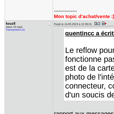
---------------
Mon topic d'achat/vente :
kouz8
Posté le 14-05-2023 à 10:39:01
vision 10 topic
Transactions (1)
quentincc a écrit
Le reflow pour 
fonctionne pa
est de la cart
photo de l'int
connecteur, c
d'un soucis 
rapport aux messages d