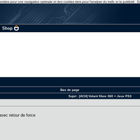
ookies pour une navigation optimale et des cookies tiers pour l'analyse du trafic et la publicité
E
|
Shop
Bas de page
Sujet :
[ACH] Volant Xbox 360 + Jeux PS3
avec retour de force