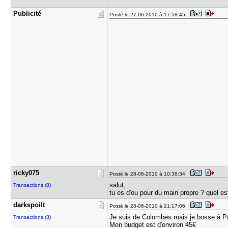
Publicité
Posté le 27-06-2010 à 17:58:45
ricky075
Posté le 28-06-2010 à 10:38:34
salut,
Transactions (8)
tu es d'ou pour du main propre ? quel es
darkspoilt
Posté le 28-06-2010 à 21:17:06
Je suis de Colombes mais je bosse à Pa
Transactions (3)
Mon budget est d'environ 45€