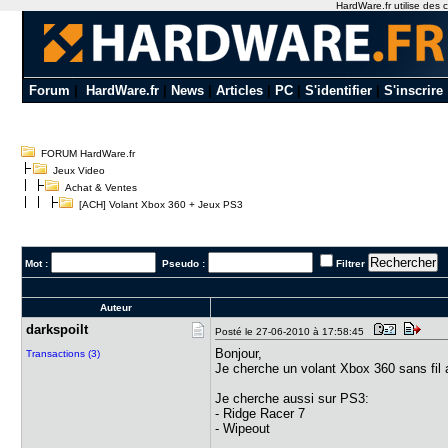
HardWare.fr utilise des c
Forum
|
HardWare.fr
|
News
|
Articles
|
PC
|
S'identifier
|
S'inscrire
FORUM HardWare.fr
Jeux Video
Achat & Ventes
[ACH] Volant Xbox 360 + Jeux PS3
Mot :
Pseudo :
Filtrer
Auteur
darkspoilt
Posté le 27-06-2010 à 17:58:45
Bonjour,
Transactions (3)
Je cherche un volant Xbox 360 sans fil 
Je cherche aussi sur PS3:
- Ridge Racer 7
- Wipeout