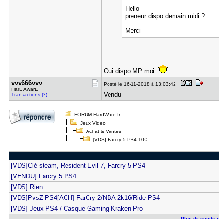
Hello
preneur dispo demain midi ?
Merci
Oui dispo MP moi
vvv666vvv
Posté le 16-11-2018 à 13:03:42
HarD AwarE
Vendu
Transactions (2)
FORUM HardWare.fr
Jeux Video
Achat & Ventes
[VDS] Farcry 5 PS4 10€
[VDS]Clé steam, Resident Evil 7, Farcry 5 PS4
[VENDU] Farcry 5 PS4
[VDS] Rien
[VDS]PvsZ PS4[ACH] FarCry 2/NBA 2k16/Ride PS4
[VDS] Jeux PS4 / Casque Gaming Kraken Pro
Plus de sujets r