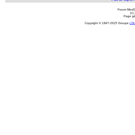
Forum MesDi
(c)
Page gé
Copyright © 1997-2025 Groupe
LD