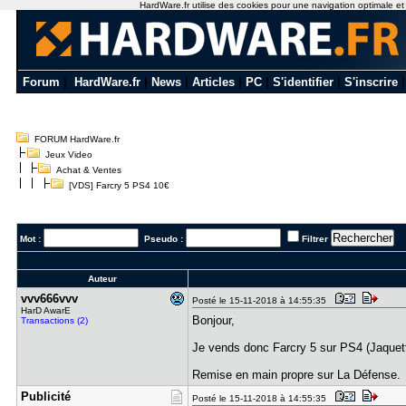
HardWare.fr utilise des cookies pour une navigation optimale et de
Forum
|
HardWare.fr
|
News
|
Articles
|
PC
|
S'identifier
|
S'inscrire
FORUM HardWare.fr
Jeux Video
Achat & Ventes
[VDS] Farcry 5 PS4 10€
Mot :
Pseudo :
Filtrer
Auteur
vvv666vvv
Posté le 15-11-2018 à 14:55:35
HarD AwarE
Bonjour,
Transactions (2)
Je vends donc Farcry 5 sur PS4 (Jaquett
Remise en main propre sur La Défense.
Publicité
Posté le 15-11-2018 à 14:55:35