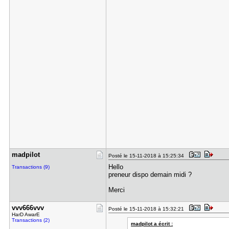
madpilot
Posté le 15-11-2018 à 15:25:34
Hello
Transactions (9)
preneur dispo demain midi ?
Merci
vvv666vvv
Posté le 15-11-2018 à 15:32:21
HarD AwarE
Transactions (2)
madpilot a écrit :