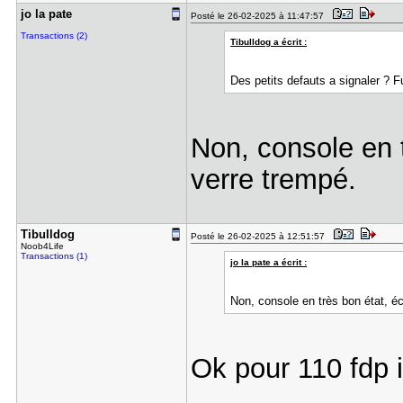
jo la pate
Posté le 26-02-2025 à 11:47:57
Transactions (2)
Tibulldog a écrit :
Des petits defauts a signaler ? F
Non, console en 
verre trempé.
Tibulldog
Posté le 26-02-2025 à 12:51:57
Noob4Life
Transactions (1)
jo la pate a écrit :
Non, console en très bon état, é
Ok pour 110 fdp 