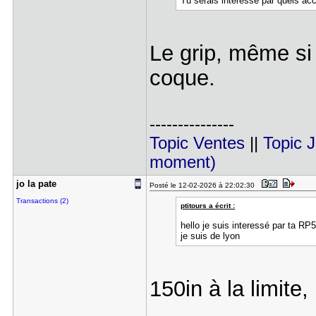
Tu serais intéressé par quels ac
Le grip, même si 
coque.
---------------
Topic Ventes
||
Topic 
moment)
jo la pate
Posté le 12-02-2026 à 22:02:30
Transactions (2)
ptitours a écrit :
hello je suis interessé par ta RP5
je suis de lyon
150in à la limite