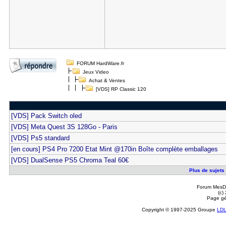
FORUM HardWare.fr
Jeux Video
Achat & Ventes
[VDS] RP Classic 120
[VDS] Pack Switch oled
[VDS] Meta Quest 3S 128Go - Paris
[VDS] Ps5 standard
[en cours] PS4 Pro 7200 Etat Mint @170in Boîte complète emballages
[VDS] DualSense PS5 Chroma Teal 60€
Plus de sujets 
Forum MesDi
(c)
Page gé
Copyright © 1997-2025 Groupe
LD