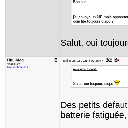
Bonjour,
j'ai envoyé un MP mais apparemme
odin lite toujours dispo ?
Salut, oui toujo
Tibulldog
Posté le 26-02-2025 à 07:45:47
Noob4Life
Transactions (1)
jo la pate a écrit :
Salut, oui toujours dispo
Des petits defaut
batterie fatiguée