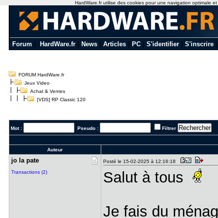
HardWare.fr utilise des cookies pour une navigation optimale et de
Forum
|
HardWare.fr
|
News
|
Articles
|
PC
|
S'identifier
|
S'inscrire
FORUM HardWare.fr
Jeux Video
Achat & Ventes
[VDS] RP Classic 120
Mot :
Pseudo :
Filtrer
Auteur
jo la pate
Posté le 15-02-2025 à 12:16:18
Salut à tous
Transactions (2)
Je fais du ménag