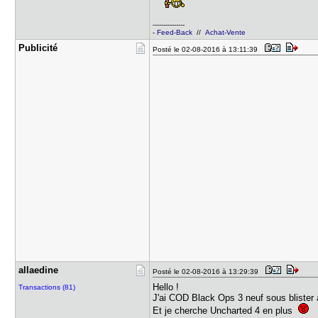
---------------
-
Feed-Back
//
Achat-Vente
Publicité
Posté le 02-08-2016 à 13:11:39
allaedine
Posté le 02-08-2016 à 13:29:39
Hello !
Transactions (81)
J'ai COD Black Ops 3 neuf sous blister
Et je cherche Uncharted 4 en plus