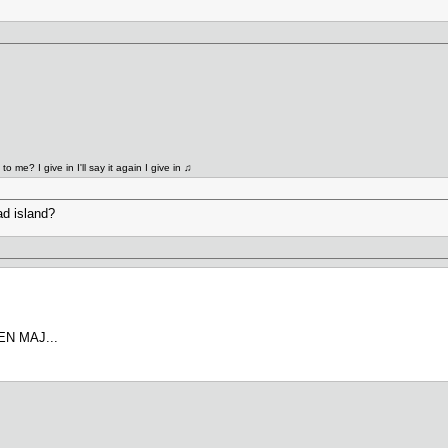
to me? I give in I'll say it again I give in ♫
ad island?
 EN MAJ...