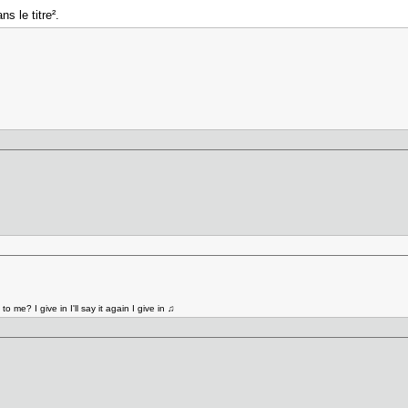
s le titre².
to me? I give in I'll say it again I give in ♫