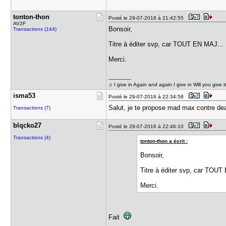
tonton-tho​n
Posté le 29-07-2016 à 21:42:55
AV2F
Bonsoir,
Transactions (144)
Titre à éditer svp, car TOUT EN MAJ...
Merci.
---------------
♫ I give in Again and again I give in Will you give it 
isma53
Posté le 29-07-2016 à 22:34:58
Salut, je te propose mad max contre de
Transactions (7)
blqcko27
Posté le 29-07-2016 à 22:46:10
Transactions (4)
tonton-thon a écrit :
Bonsoir,
Titre à éditer svp, car TOUT
Merci.
Fait