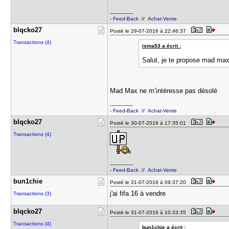
---------------
-
Feed-Back
//
Achat-Vente
blqcko27
Posté le 29-07-2016 à 22:46:37
Transactions (4)
isma53 a écrit :
Salut, je te propose mad max
Mad Max ne m’intéresse pas désolé
---------------
-
Feed-Back
//
Achat-Vente
blqcko27
Posté le 30-07-2016 à 17:35:01
Transactions (4)
---------------
-
Feed-Back
//
Achat-Vente
bun1chie
Posté le 31-07-2016 à 09:37:20
j'ai fifa 16 à vendre
Transactions (3)
blqcko27
Posté le 31-07-2016 à 10:33:35
Transactions (4)
bun1chie a écrit :