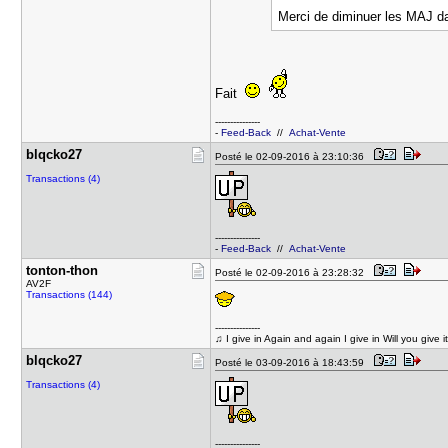
Merci de diminuer les MAJ dan
Fait
---------------
-
Feed-Back
//
Achat-Vente
blqcko27
Posté le 02-09-2016 à 23:10:36
Transactions (4)
---------------
-
Feed-Back
//
Achat-Vente
tonton-tho​n
Posté le 02-09-2016 à 23:28:32
AV2F
Transactions (144)
---------------
♫ I give in Again and again I give in Will you give it 
blqcko27
Posté le 03-09-2016 à 18:43:59
Transactions (4)
---------------