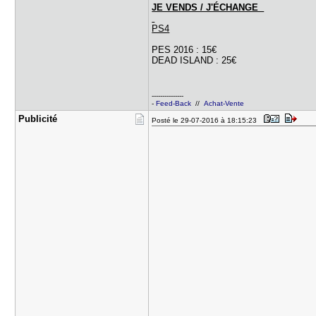
JE VENDS / J'ÉCHANGE
PS4
PES 2016 : 15€
DEAD ISLAND : 25€
---------------
-
Feed-Back
//
Achat-Vente
Publicité
Posté le 29-07-2016 à 18:15:23