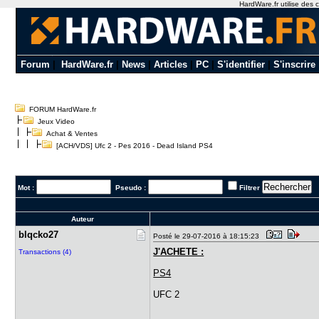
HardWare.fr utilise des c
Forum
|
HardWare.fr
|
News
|
Articles
|
PC
|
S'identifier
|
S'inscrire
FORUM HardWare.fr
Jeux Video
Achat & Ventes
[ACH/VDS] Ufc 2 - Pes 2016 - Dead Island PS4
Mot :
Pseudo :
Filtrer
Auteur
blqcko27
Posté le 29-07-2016 à 18:15:23
J'ACHETE :
Transactions (4)
PS4
UFC 2