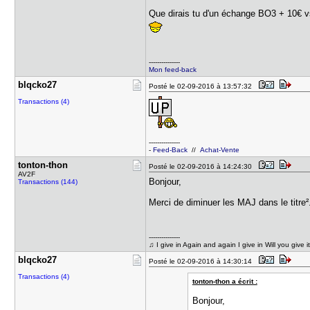
Que dirais tu d'un échange BO3 + 10€ v
---------------
Mon feed-back
blqcko27
Posté le 02-09-2016 à 13:57:32
Transactions (4)
---------------
-
Feed-Back
//
Achat-Vente
tonton-tho​n
Posté le 02-09-2016 à 14:24:30
AV2F
Bonjour,
Transactions (144)
Merci de diminuer les MAJ dans le titre²
---------------
♫ I give in Again and again I give in Will you give it 
blqcko27
Posté le 02-09-2016 à 14:30:14
Transactions (4)
tonton-thon a écrit :
Bonjour,