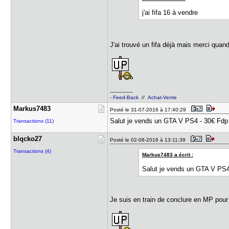
j'ai fifa 16 à vendre
J'ai trouvé un fifa déjà mais merci qu
---------------
-
Feed-Back
//
Achat-Vente
Markus7483
Posté le 31-07-2016 à 17:40:29
Salut je vends un GTA V PS4 - 30€ Fdp I
Transactions (11)
blqcko27
Posté le 02-08-2016 à 13:11:39
Transactions (4)
Markus7483 a écrit :
Salut je vends un GTA V PS4 
Je suis en train de conclure en MP pou