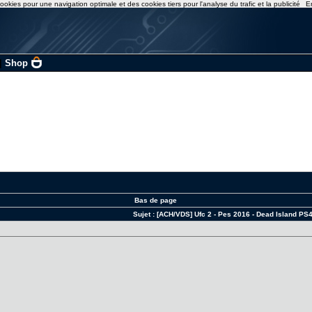
ookies pour une navigation optimale et des cookies tiers pour l'analyse du trafic et la publicité
E
|
Shop
Bas de page
Sujet :
[ACH/VDS] Ufc 2 - Pes 2016 - Dead Island PS