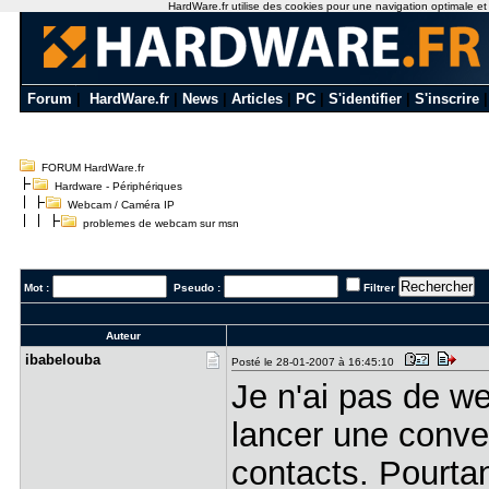
HardWare.fr utilise des cookies pour une navigation optimale et de
Forum
|
HardWare.fr
|
News
|
Articles
|
PC
|
S'identifier
|
S'inscrire
FORUM HardWare.fr
Hardware - Périphériques
Webcam / Caméra IP
problemes de webcam sur msn
Mot :
Pseudo :
Filtrer
Auteur
ibabelouba
Posté le 28-01-2007 à 16:45:10
Je n'ai pas de w
lancer une conve
contacts. Pourta