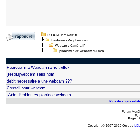
FORUM HardWare.fr
Hardware - Périphériques
Webcam / Caméra IP
problemes de webcam sur msn
Pourquoi ma Webcam rame t-elle?
[résolu]webcam sans nom
debit necessaire a une webcam ???
Conseil pour webcam
[Aide] Problemes plantage webcam
Plus de sujets rela
Forum MesDi
(c)
Page gé
Copyright © 1997-2025 Groupe
LD