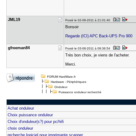
JML19
Posté le 02-08-2011 à 21:01:40
Bonsoir
Regarde (ICI) APC Back-UPS Pro 900
gfreeman84
Posté le 03-08-2011 à 08:36:54
Très bon choix, je viens de l'acheter.
Merci.
FORUM HardWare.fr
Hardware - Périphériques
Onduleur
Puissance onduleur recherché
Achat onduleur
Choix puissance onduleur
Choix d'onduleur(s?) pour pc/hifi
choix onduleur
recherche logiciel pour imprimante scanner