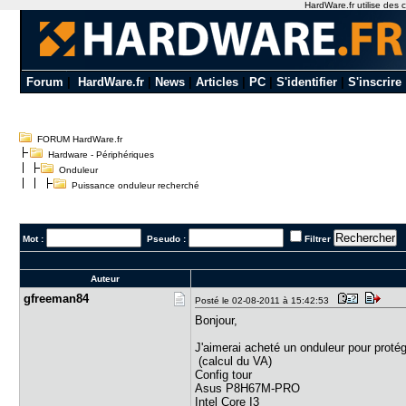
HardWare.fr utilise des c
Forum
|
HardWare.fr
|
News
|
Articles
|
PC
|
S'identifier
|
S'inscrire
FORUM HardWare.fr
Hardware - Périphériques
Onduleur
Puissance onduleur recherché
Mot :
Pseudo :
Filtrer
Auteur
gfreeman84
Posté le 02-08-2011 à 15:42:53
Bonjour,
J'aimerai acheté un onduleur pour proté
(calcul du VA)
Config tour
Asus P8H67M-PRO
Intel Core I3