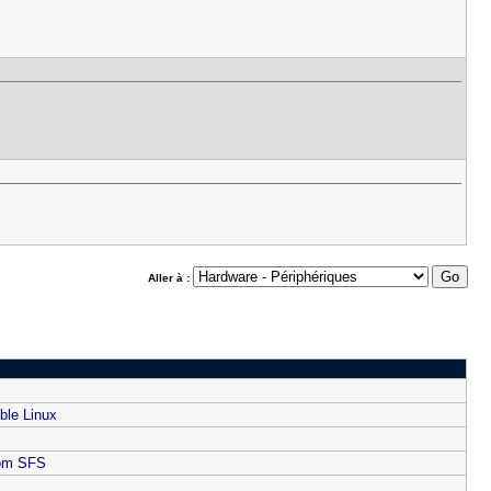
Aller à :
ble Linux
com SFS