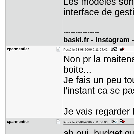
Les modeles sont
interface de gest
---------------
baski.fr
-
Instagram
cparmentie​r
Posté le 23-08-2006 à 11:54:42
Non pr la maitena
boite...
Je fais un peu to
l'instant ca se p
Je vais regarder 
cparmentie​r
Posté le 23-08-2006 à 11:56:03
ah oui, budget qu