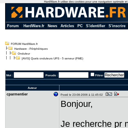
HardWare.fr utilise des cookies pour une navigation optimale et de
Forum
|
HardWare.fr
|
News
|
Articles
|
PC
|
S'identifier
|
S'inscrire
FORUM HardWare.fr
Hardware - Périphériques
Onduleur
[AVIS] Quels onduleurs UPS - 5 serveur (PME)
Mot :
Pseudo :
Filtrer
Auteur
cparmentie​r
Posté le 23-08-2006 à 11:45:02
Bonjour,
Je recherche pr 