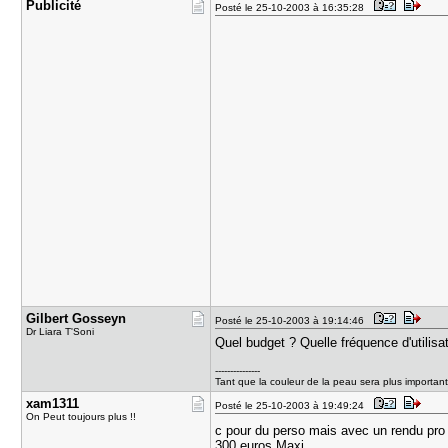
Publicité
Posté le 25-10-2003 à 16:35:28
Gilbert Go​sseyn
Posté le 25-10-2003 à 19:14:46
Dr Liara T'Soni
Quel budget ? Quelle fréquence d'utilisat
---------------
Tant que la couleur de la peau sera plus important
xam1311
Posté le 25-10-2003 à 19:49:24
On Peut toujours plus !!
c pour du perso mais avec un rendu pr
300 euros Maxi.