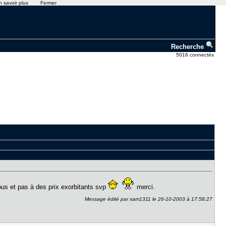
n savoir plus
Fermer
Recherche
5016 connectés
vous et pas à des prix exorbitants svp
merci.
Message édité par xam1311 le 26-10-2003 à 17:58:27