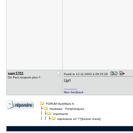
xam1311
Posté le 12-11-2003 à 09:25:28
On Peut toujours plus !!
Up!!
---------------
Mon feedback
FORUM HardWare.fr
Hardware - Périphériques
Imprimante
imprimante a3 ??[besoin d'avis]