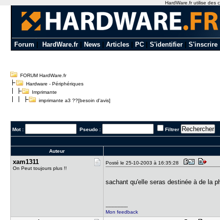
HardWare.fr utilise des c
Forum
|
HardWare.fr
|
News
|
Articles
|
PC
|
S'identifier
|
S'inscrire
FORUM HardWare.fr
Hardware - Périphériques
Imprimante
imprimante a3 ??[besoin d'avis]
Mot :
Pseudo :
Filtrer
Auteur
xam1311
Posté le 25-10-2003 à 16:35:28
On Peut toujours plus !!
sachant qu'elle seras destinée à de la p
---------------
Mon feedback