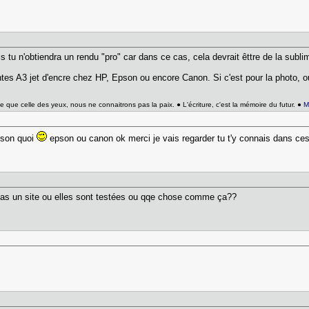
 tu n'obtiendra un rendu "pro" car dans ce cas, cela devrait êttre de la sublim
tes A3 jet d'encre chez HP, Epson ou encore Canon. Si c'est pour la photo, o
e que celle des yeux, nous ne connaitrons pas la paix. ● L'écriture, c'est la mémoire du futur. ●
M
ison quoi
epson ou canon ok merci je vais regarder tu t'y connais dans ce
 pas un site ou elles sont testées ou qqe chose comme ça??