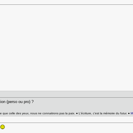
ion (perso ou pro) ?
e que celle des yeux, nous ne connaitrons pas la paix. ● L'écriture, c'est la mémoire du futur. ●
M
o