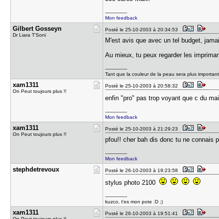
---------------
Mon feedback
Gilbert Go​sseyn
Posté le 25-10-2003 à 20:34:53
Dr Liara T'Soni
M'est avis que avec un tel budget, jamais
Au mieux, tu peux regarder les impriman
---------------
Tant que la couleur de la peau sera plus important
xam1311
Posté le 25-10-2003 à 20:58:32
On Peut toujours plus !!
enfin "pro" pas trop voyant que c du ma
---------------
Mon feedback
xam1311
Posté le 25-10-2003 à 21:29:23
On Peut toujours plus !!
pfou!! cher bah dis donc tu ne connais
---------------
Mon feedback
stephdetre​voux
Posté le 26-10-2003 à 19:23:58
stylus photo 2100
---------------
kuzco, t'es mon pote :D ;)
xam1311
Posté le 26-10-2003 à 19:51:41
On Peut toujours plus !!