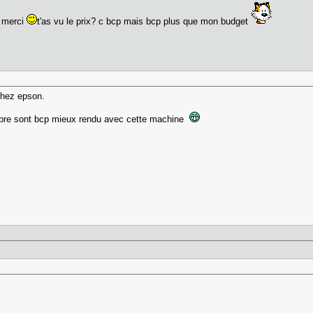
i merci
t'as vu le prix? c bcp mais bcp plus que mon budget
chez epson.
sombre sont bcp mieux rendu avec cette machine