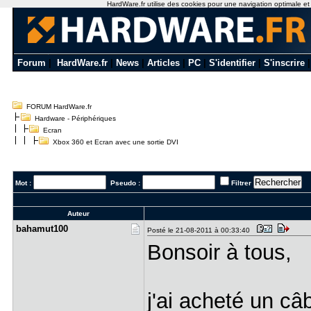
HardWare.fr utilise des cookies pour une navigation optimale et de
Forum
|
HardWare.fr
|
News
|
Articles
|
PC
|
S'identifier
|
S'inscrire
FORUM HardWare.fr
Hardware - Périphériques
Ecran
Xbox 360 et Ecran avec une sortie DVI
Mot :
Pseudo :
Filtrer
Auteur
bahamut100
Posté le 21-08-2011 à 00:33:40
Bonsoir à tous,
j'ai acheté un c