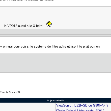
.... le VP912 aussi a le X-brite!.
y en vrai pour voir si le système de filtre qu'ils utilisent te plait ou non.
12 ou la Sony HS9
Sujets relatifs
ViewSonic : E92f+SB ou G90f+/b¹ ?
[Topic Officiel ] Viewsonic VX912