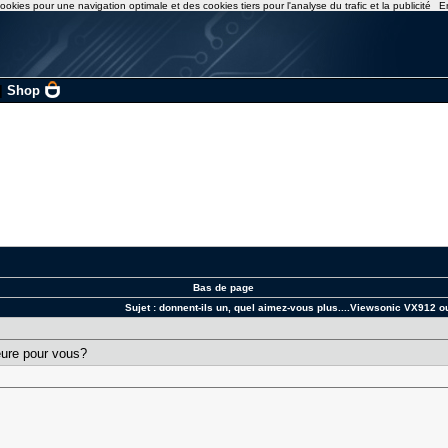
ookies pour une navigation optimale et des cookies tiers pour l'analyse du trafic et la publicité
E
|
Shop
Bas de page
Sujet :
donnent-ils un, quel aimez-vous plus....Viewsonic VX912 
leure pour vous?