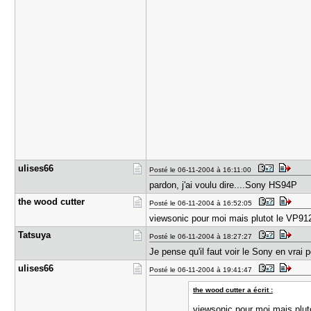
ulises66
Posté le 06-11-2004 à 16:11:00
pardon, j'ai voulu dire....Sony HS94P
the wood c​utter
Posté le 06-11-2004 à 16:52:05
viewsonic pour moi mais plutot le VP912
Tatsuya
Posté le 06-11-2004 à 18:27:27
Je pense qu'il faut voir le Sony en vrai po
ulises66
Posté le 06-11-2004 à 19:41:47
the wood cutter a écrit :
viewsonic pour moi mais plut