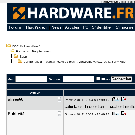
HardWare.fr utilise des c
Forum
|
HardWare.fr
|
News
|
Articles
|
PC
|
S'identifier
|
S'inscrire
FORUM HardWare.fr
Hardware - Périphériques
Ecran
donnent-ils un, quel aimez-vous plus....Viewsonic VX912 ou la Sony HS9
Mot :
Pseudo :
Filtrer
Auteur
ulises66
Posté le 06-11-2004 à 16:09:19
celui-là est la question.....cual est meil
Publicité
Posté le 06-11-2004 à 16:09:19