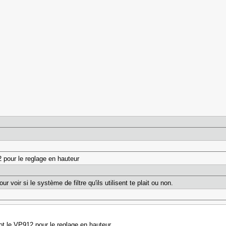
 pour le reglage en hauteur
ur voir si le système de filtre qu'ils utilisent te plait ou non.
ot le VP912 pour le reglage en hauteur