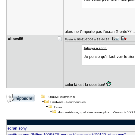
alors ne t'importe pas l'écran X-brite??..
ulises66
Posté le 06-11-2004 à 19:44:14
Tatsuya a écrit :
Je pense qu'il faut voir le Son
celui-là est la question!
FORUM HardWare.fr
Hardware - Périphériques
Ecran
donnent-ils un, quel aimez-vous plus....Viewsonic VX9
ecran sony
restituer une Philips 190S5FS par un Viewsonic VX912?, si ou non?