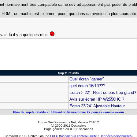
tant normalement très compatible ca ne devrait apparament pas poser de prob
 HDMI, ce machin est tellement pourri que dans sa révision la plus courrante il
avais lu il y a quelques mois
Sujets relatifs
Quel écran "gamer"
quel écran 16/10???
Ecran > 22". N'est-ce pas trop grand?
Avis sur écran HP W2558HC ?
Ecran 23/24" Ajustable Hauteur
Plus de sujets relatifs à : Utilisation Nouvel Imac 27 pouces comme ecran
Forum MesDiscussions.Net
, Version 2010.2
(c) 2000-2011 Doctissimo
Page générée en 0.038 secondes
Copyright © 1997-2025 Groupe
LDLC
(
Signaler un contenu illicite / Données personnelles
)