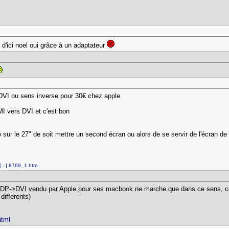
'ici noel oui grâce à un adaptateur
 DVI ou sens inverse pour 30€ chez apple
I vers DVI et c'est bon
fo sur le 27" de soit mettre un second écran ou alors de se servir de l'écran 
 [...] 8769_1.htm
iDP->DVI vendu par Apple pour ses macbook ne marche que dans ce sens, ce n
differents)
html