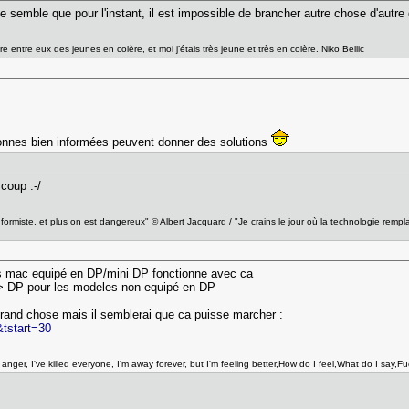
 semble que pour l'instant, il est impossible de brancher autre chose d'autre 
e entre eux des jeunes en colère, et moi j’étais très jeune et très en colère. Niko Bellic
sonnes bien informées peuvent donner des solutions
coup :-/
nformiste, et plus on est dangereux" © Albert Jacquard / "Je crains le jour où la technologie rempl
es mac equipé en DP/mini DP fonctionne avec ca
=> DP pour les modeles non equipé en DP
rand chose mais il semblerai que ca puisse marcher :
&tstart=30
t anger, I've killed everyone, I'm away forever, but I'm feeling better,How do I feel,What do I say,Fu