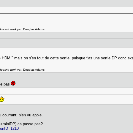
 doesn't work yet
. Douglas Adams
e HDMI" mais on s'en fout de cette sortie, puisque t'as une sortie DP donc exa
 doesn't work yet
. Douglas Adams
nne pas
au courrant; bien vu apple.
P->miniDP) ca passe pas?
 ionID=1210