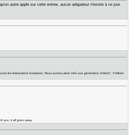
qu'un autre apple sur cette entree, aucun adapateur n'existe à ce jour.
acera les interactions humaines. Nous aurons alors créé une génération d'idiots". © Albert
ck you, it all goes away,