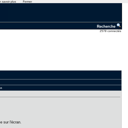
n savoir plus
Fermer
Recherche
2578 connectés
an
e sur l'écran.