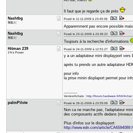
Il faut que je regarde ça de près
Nashtbg
Posté le 11-11-2009 à 23:45:39
無駄だ
Apparemment pas encore possible mais d
Nashtbg
Posté le 23-11-2009 à 23:36:22
無駄だ
Toujours à la recherche d'informations
Hitman 239
Posté le 24-11-2009 à 12:51:27
1%'s Power
y a un adaptateur mini displayport vers
après tu prends un autre adaptateur HDM
pour info
la prise minin displaport permet pour in
---------------
Ventes/Achats :
http://forum.hardware.fr/hfr/Achat
palmPilote
Posté le 26-11-2009 à 23:55:06
Non ca ne marche pas, l'adaptateur min
des composants actifs dedans (niveaux 
Plus d'infos sur le displayport:
http://www.edn.com/article/CA6594089.