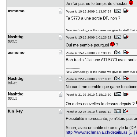
Je n'ai pas eu le temps de checker
asmomo
Posté le 10-12-2009 à 13:07:24
Ta 5770 a une sortie DP, non ?
---------------
New Technology
is the name we give to
stuff that
Nashtbg
Posté le 15-12-2009 à 01:26:22
無駄だ
Oui me semble pourquoi
?
asmomo
Posté le 15-12-2009 à 07:33:12
Bah tu dis "J'ai une ATI 5770 avec sorti
---------------
New Technology
is the name we give to
stuff that
Nashtbg
Posté le 22-12-2009 à 21:18:15
無駄だ
No car il me semble que ça ne fonctio
Nashtbg
Posté le 21-06-2010 à 15:13:50
無駄だ
On a des nouvelles la dessus depuis ?
fun_key
Posté le 22-06-2010 à 18:01:11
Possibilité interessante, je n'étais pas 
Sinon, avec un cable de ce style la (D
http://www.techmania.ch/details.as [...]