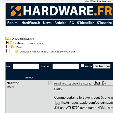
HardWare.fr utilise des c
Forum
|
HardWare.fr
|
News
|
Articles
|
PC
|
S'identifier
|
S'inscrire
FORUM HardWare.fr
Hardware - Périphériques
Ecran
Utilisation Nouvel Imac 27 pouces comme ecran
Mot :
Pseudo :
Filtrer
Auteur
Nashtbg
Posté le 07-11-2009 à 17:02:33
無駄だ
Hello,
Comme certains le savent peut-être le n
J'ai une ATI 5770 avec sortie HDMI j'aim