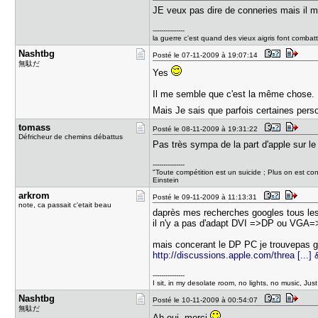
JE veux pas dire de conneries mais il me
---------------
la guerre c'est quand des vieux aigris font combattr
Nashtbg
Posté le 07-11-2009 à 19:07:14
無駄だ
Yes
Il me semble que c'est la même chose.
Mais Je sais que parfois certaines per
tomass
Posté le 08-11-2009 à 19:31:22
Défricheur de chemins débattus
Pas très sympa de la part d'apple sur le 
---------------
"Toute compétition est un suicide ; Plus on est co
Einstein
arkrom
Posté le 09-11-2009 à 11:13:31
note, ca passait c'etait beau
daprès mes recherches googles tous l
il n'y a pas d'adapt DVI =>DP ou VGA
mais concerant le DP PC je trouvepas g
http://discussions.apple.com/threa [...] 
---------------
I sit, in my desolate room, no lights, no music, Jus
Nashtbg
Posté le 10-11-2009 à 00:54:07
無駄だ
Ah oui, merci