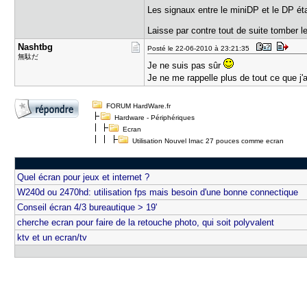
Les signaux entre le miniDP et le DP é
Laisse par contre tout de suite tomber le
Nashtbg
Posté le 22-06-2010 à 23:21:35
無駄だ
Je ne suis pas sûr
Je ne me rappelle plus de tout ce que j'
FORUM HardWare.fr
Hardware - Périphériques
Ecran
Utilisation Nouvel Imac 27 pouces comme ecran
Quel écran pour jeux et internet ?
W240d ou 2470hd: utilisation fps mais besoin d'une bonne connectique
Conseil écran 4/3 bureautique > 19'
cherche ecran pour faire de la retouche photo, qui soit polyvalent
ktv et un ecran/tv