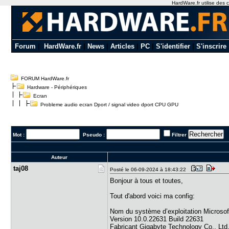
HardWare.fr utilise des c
Forum
|
HardWare.fr
|
News
|
Articles
|
PC
|
S'identifier
|
S'inscrire
FORUM HardWare.fr
Hardware - Périphériques
Ecran
Probleme audio ecran Dport / signal video dport CPU GPU
Mot :
Pseudo :
Filtrer
Auteur
taj08
Posté le 06-09-2024 à 18:43:22
Bonjour à tous et toutes,
Tout d'abord voici ma config:
Nom du système d’exploitation Microso
Version 10.0.22631 Build 22631
Fabricant Gigabyte Technology Co., Ltd