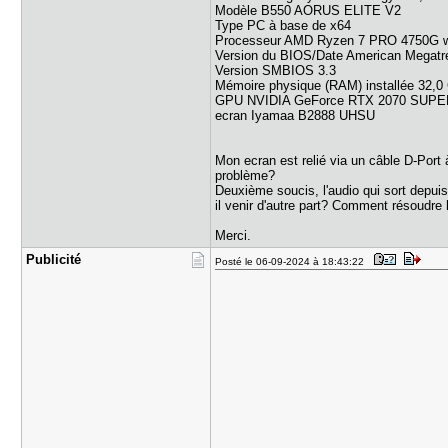
Modèle B550 AORUS ELITE V2
Type PC à base de x64
Processeur AMD Ryzen 7 PRO 4750G wit
Version du BIOS/Date American Megatre
Version SMBIOS 3.3
Mémoire physique (RAM) installée 32,0
GPU NVIDIA GeForce RTX 2070 SUP
ecran Iyamaa B2888 UHSU
Mon ecran est relié via un câble D-Port
problème?
Deuxième soucis, l'audio qui sort depui
il venir d'autre part? Comment résoudre 
Merci.
Publicité
Posté le 06-09-2024 à 18:43:22