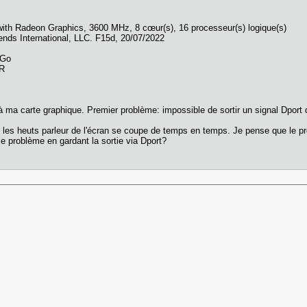
h Radeon Graphics, 3600 MHz, 8 cœur(s), 16 processeur(s) logique(s)
nds International, LLC. F15d, 20/07/2022
 Go
ER
 à ma carte graphique. Premier problème: impossible de sortir un signal Dpor
s les heuts parleur de l'écran se coupe de temps en temps. Je pense que le pr
le problème en gardant la sortie via Dport?